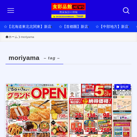
☆【北海道東北北関東】新店
☆【首都圏】新店
☆【中部地方】新店
ホーム
moriyama
moriyama
– tag –
愛知県