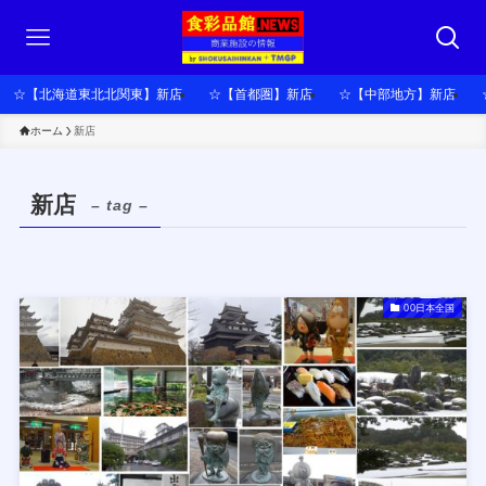
☆【北海道東北北関東】新店
☆【首都圏】新店
☆【中部地方】新店
ホーム
新店
新店
– tag –
00日本全国