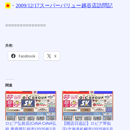
★
・
2009/12/17スーパーバリュー越谷店訪問記
==============
共有:
Facebook
X
関連
ロピア弘前店(CiiNA CiiNA弘
【開店日追記】ロピア琴似
前,青森県弘前市)2025年2月
店(北海道札幌市)2025年5月