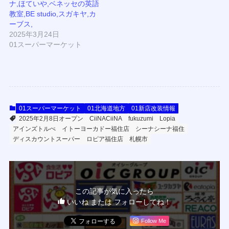
ナ,ほていや,ベネッセの英語
教室,BE studio,スガキヤ,カ
ーブス,
2025年3月24日
01スーパーマーケット
01スーパーマーケット
01北海道地方
01新店改装情報
2025年2月8日オープン
CiiNACiiNA
fukuzumi
Lopia
アインズトルぺ
イトーヨーカドー福住店
シーナシーナ福住
ディスカウントスーパー
ロピア福住店
札幌市
この記事が気に入ったら
いいね または フォローしてね！
Follow Me