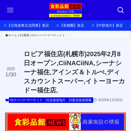
☆【北海道東北北関東】新店
☆【首都圏】新店
☆【中部地方】新店
ホーム
02業態
01スーパーマーケット
ロピア福住店(札幌市)2025年2月8
日オープン,CiiNACiiNA,シーナシ
2025
ーナ福住,アインズ＆トルぺ,ディ
1/30
スカウントスーパー,イトーヨーカ
ドー福住店,
2025年1月30日
01スーパーマーケット
01北海道地方
01新店改装情報