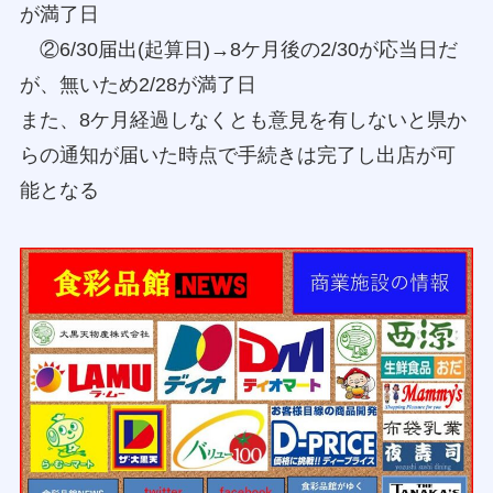
が満了日
②6/30届出(起算日)→8ケ月後の2/30が応当日だ
が、無いため2/28が満了日
また、8ケ月経過しなくとも意見を有しないと県か
らの通知が届いた時点で手続きは完了し出店が可
能となる