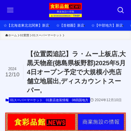
☆【北海道東北北関東】新店
☆【首都圏】新店
☆【中部地方】新店
ホーム
02業態
01スーパーマーケット
【位置図追記】ラ・ムー上板店,大
黒天物産(徳島県板野郡)2025年5月
2024
4日オープン予定で大規模小売店
12/10
舗立地届出,ディスカウントスー
パー,
2024年12月10日
01スーパーマーケット
01新店改装情報
08四国地方