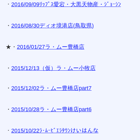
・
2016/09/09ﾘｯﾌﾟｽ愛宕・大黒天物産・ｼﾞｮｰｼﾝ
・
2016/08/30ディオ境港店(鳥取県)
★・
2016/01/27ラ・ムー豊橋店
・
2015/12/13（仮）ラ・ムー小牧店
・
2015/12/02ラ・ムー豊橋店part7
・
2015/10/28ラ・ムー豊橋店part6
・
2015/10/22ﾗ･ﾑｰﾋﾞｴﾗﾀｳﾝけいはんな