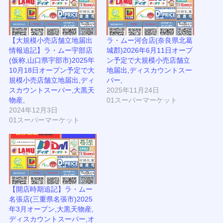
【大規模小売店舗立地届出
ラ・ムー河合店(奈良県北葛
情報追記】ラ・ムー宇部店
城郡)2026年6月11日オープ
(仮称,山口県宇部市)2025年
ン予定で大規模小売店舗立
10月18日オープン予定で大
地届出,ディスカウントスー
規模小売店舗立地届出,ディ
パー,
スカウントスーパー,大黒天
2025年11月24日
物産,
01スーパーマーケット
2024年12月3日
01スーパーマーケット
【開店時期追記】ラ・ムー
名張店(三重県名張市)2025
年3月オープン,大黒天物産,
ディスカウントスーパー,オ