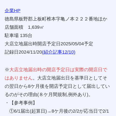
企業HP
徳島県板野郡上板町椎本字亀ノ本２２２番地ほか
店舗面積 1,639㎡
駐車場 135台
大店立地届出時開店予定日2025/05/04予定
記録日2024/11/20
(紹介記事12/10)
※
大店立地届出時の開店予定日は実際の開店日で
はありません
。大店立地届出日を基準日としてそ
の翌日から8ケ月後を開店予定日として届出してい
るのがその理由(８ケ月間規制,例外あり)。
・【参考事例】
①6/1届出(起算日)→8ケ月後の2/2が応当日で2/1