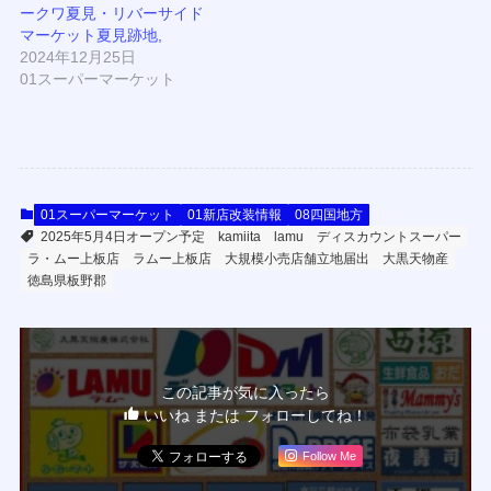
ークワ夏見・リバーサイド
マーケット夏見跡地,
2024年12月25日
01スーパーマーケット
01スーパーマーケット
01新店改装情報
08四国地方
2025年5月4日オープン予定
kamiita
lamu
ディスカウントスーパー
ラ・ムー上板店
ラムー上板店
大規模小売店舗立地届出
大黒天物産
徳島県板野郡
この記事が気に入ったら
いいね または フォローしてね！
Follow Me