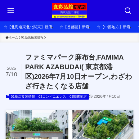
☆【北海道東北北関東】新店
☆【首都圏】新店
☆【中部地方】新店
ホーム
01新店改装情報
ファミマパーク麻布台,FAMIMA
PARK AZABUDAI( 東京都港
2026
7/10
区)2026年7月10日オープン,わざわ
ざ行きたくなる店舗
2026年7月10日
01新店改装情報
03コンビニエンス
03関東地方