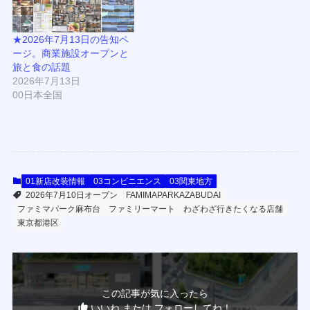
★2026年7月13日の告知ペ
ージ。商業施設オープンと
旅と食の話題
2026年7月13日
00日本全国
01新店改装情報
03コンビニエンス
03関東地方
2026年7月10日オープン
FAMIMAPARKAZABUDAI
ファミマパーク麻布台
ファミリーマート
わざわざ行きたくなる店舗
東京都港区
この記事が気に入ったら
いいね または フォローしてね！