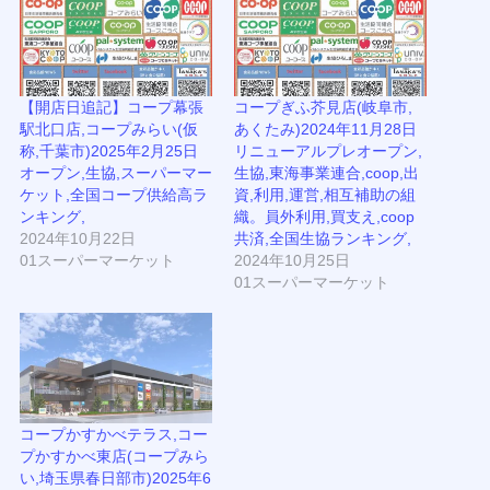
【開店日追記】コープ幕張
コープぎふ芥見店(岐阜市,
駅北口店,コープみらい(仮
あくたみ)2024年11月28日
称,千葉市)2025年2月25日
リニューアルプレオープン,
オープン,生協,スーパーマー
生協,東海事業連合,coop,出
ケット,全国コープ供給高ラ
資,利用,運営,相互補助の組
ンキング,
織。員外利用,買支え,coop
2024年10月22日
共済,全国生協ランキング,
01スーパーマーケット
2024年10月25日
01スーパーマーケット
コープかすかべテラス,コー
プかすかべ東店(コープみら
い,埼玉県春日部市)2025年6