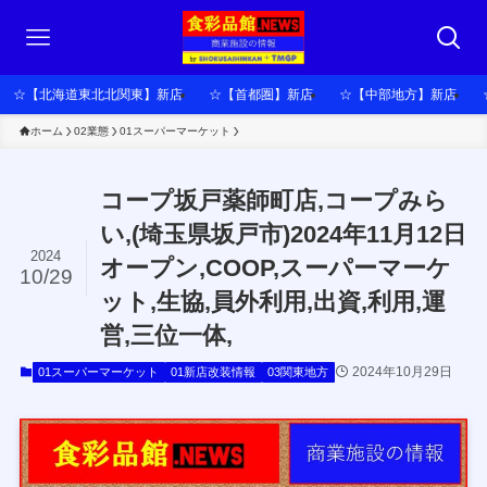
☆【北海道東北北関東】新店
☆【首都圏】新店
☆【中部地方】新店
ホーム
02業態
01スーパーマーケット
コープ坂戸薬師町店,コープみら
い,(埼玉県坂戸市)2024年11月12日
2024
オープン,COOP,スーパーマーケ
10/29
ット,生協,員外利用,出資,利用,運
営,三位一体,
2024年10月29日
01スーパーマーケット
01新店改装情報
03関東地方