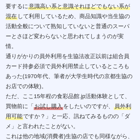
要するに
意識高い系と意識それほどでもない系が
混在
して利用しているため、商品知識や当生協の
活動全般について熟知していないと普通のスーパ
ーとさほど変わらないと思われてしまうのが実
情。
通りがかりの員外利用を生協法改正以前は組合員
カード持参必須で員外利用禁止しているところも
あった(1970年代、筆者が大学生時代の京都生協の
お店での体験)。
ただ、ここ15年程の食彩品館.jp活動体験として、
買物前に「
お試し購入
をしたいのですが、
員外利
用可能
ですか？」と一応、訊ねてみるものの「ダ
メ」と言われたことがない。
これは他の地域(消費者)生協の店でも同様ながら、