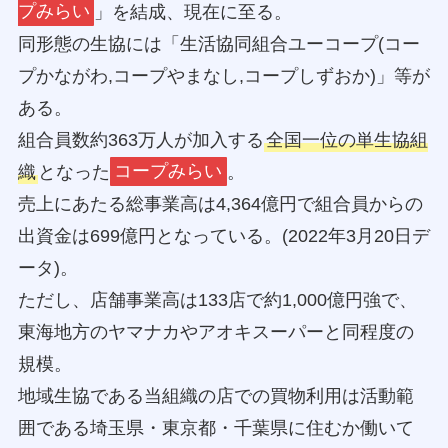
プみらい
」を結成、現在に至る。
同形態の生協には「生活協同組合ユーコープ(コー
プかながわ,コープやまなし,コープしずおか)」等が
ある。
組合員数約363万人が加入する
全国一位の単生協組
織
となった
コープみらい
。
売上にあたる総事業高は4,364億円で組合員からの
出資金は699億円となっている。(2022年3月20日デ
ータ)。
ただし、店舗事業高は133店で約1,000億円強で、
東海地方のヤマナカやアオキスーパーと同程度の
規模。
地域生協である当組織の店での買物利用は活動範
囲である埼玉県・東京都・千葉県に住むか働いて