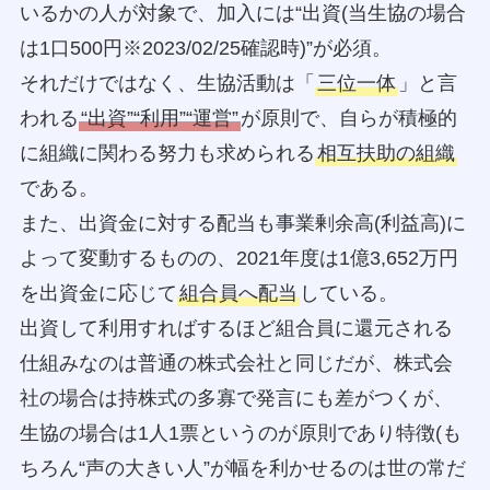
いるかの人が対象で、加入には“出資(当生協の場合
は1口500円※2023/02/25確認時)”が必須。
それだけではなく、生協活動は「
三位一体
」と言
われる
“出資”“利用”“運営”
が原則で、自らが積極的
に組織に関わる努力も求められる
相互扶助の組織
である。
また、出資金に対する配当も事業剰余高(利益高)に
よって変動するものの、2021年度は1億3,652万円
を出資金に応じて
組合員へ配当
している。
出資して利用すればするほど組合員に還元される
仕組みなのは普通の株式会社と同じだが、株式会
社の場合は持株式の多寡で発言にも差がつくが、
生協の場合は1人1票というのが原則であり特徴(も
ちろん“声の大きい人”が幅を利かせるのは世の常だ