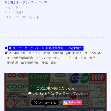
月10日オープン,スーパーマ
ーケット,
2025年6月1日
01スーパーマーケット
01スーパーマーケット
01新店改装情報
03関東地方
2024年11月日オープン
coop
sakado
yakushicho
コープみらい
コープ坂戸薬師町店
スーパーマーケット
三位一体
出資
利用
員外利用
埼玉県坂戸市
生協
運営
この記事が気に入ったら
いいね または フォローしてね！
Follow Me