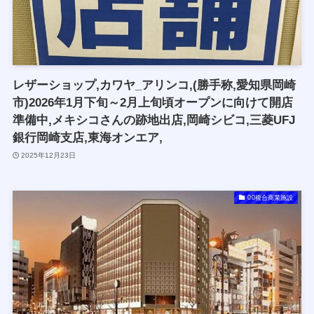
レザーショップ,カワヤ_アリンコ,(勝手称,愛知県岡崎
市)2026年1月下旬～2月上旬頃オープンに向けて開店
準備中,メキシコさんの跡地出店,岡崎シビコ,三菱UFJ
銀行岡崎支店,東海オンエア,
2025年12月23日
00複合商業施設