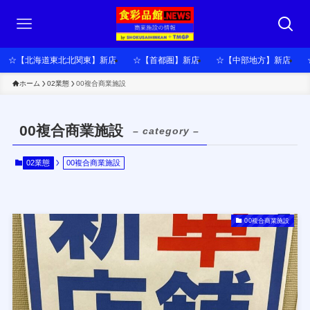
☆【北海道東北北関東】新店
☆【首都圏】新店
☆【中部地方】新店
ホーム
02業態
00複合商業施設
00複合商業施設
– category –
02業態
00複合商業施設
00複合商業施設