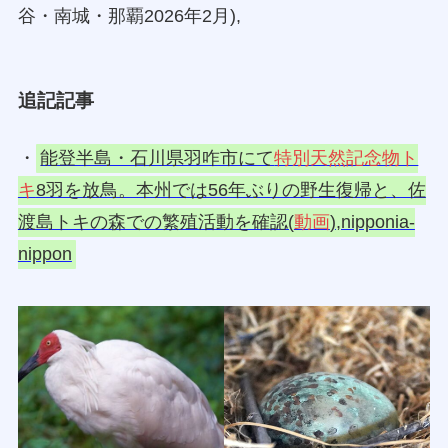
谷・南城・那覇2026年2月),
追記記事
・
能登半島・石川県羽咋市にて
特別天然記念物ト
キ
8羽を放鳥。本州では56年ぶりの野生復帰と、佐
渡島トキの森での繁殖活動を確認(
動画
),nipponia-
nippon