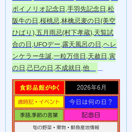
ボイノリオ記念日,手羽先記念日,松
阪牛の日,桜桃忌,林檎忌麦の日(美空
ひばり),五月雨忌(村下孝蔵),天覧試
合の日,UFOデー,露天風呂の日,ヘレ
ンケラー生誕,一粒万倍日,天赦日,寅
の日,己巳の日,不成就日,他