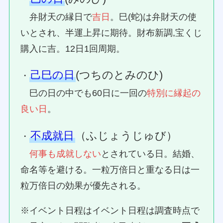
弁財天の縁日で
吉日
。巳(蛇)は弁財天の使
いとされ、半運上昇に期待。財布新調,宝くじ
購入に吉。12日1回周期。
己巳の日
(つちのとみのひ)
・
巳の日の中でも60日に一回の
特別に縁起の
良い日
。
不成就日
（ふじょうじゅび）
・
何事も成就しない
とされている日。結婚、
命名等を避ける。一粒万倍日と重なる日は一
粒万倍日の効果が優先される。
※イベント日程はイベント日程は調査時点で