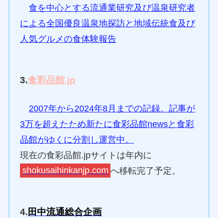
食を中心とする流通業研究及び温泉研究者
による全国優良温泉地探訪と地域伝統食及び
人気グルメの食体験報告
3.
食彩品館.jp
2007年から2024年8月までの記録。記事が
3万を超えたため新たに食彩品館newsと食彩
品館がゆくに分割し運営中。
現在の食彩品館.jpサイトは年内に
shokusaihinkanjp.com
へ移転完了予定。
4.
田中流通総合企画