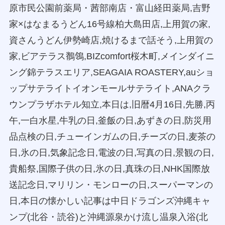
原市民公園前薬局・茜部南店・富山経田薬局,吉野
家×はなまるうどん16号線柏大島田店,上用賀の家,
資さんうどん伊勢崎店,焼けるまで話そう,上用賀の
家,ビアテラス鶺鴒,BIZcomfort桜木町,メインダイニ
ング錦テラスエリア,SEAGAIA ROASTERY,auショ
ップサテライトイオンモールサテライト,ANAクラ
ウンプラザホテル知立,本日は,旧暦4月16日,先勝,丙
午,一白水星,牛乳の日,釜飯の日,あずきの日,防災用
品点検の日,チューインガムの日,チーズの日,麦茶の
日,氷の日,気象記念日,電波の日,写真の日,景観の日,
貴船祭,国際子供の日,氷の日,真珠の日,NHK国際放
送記念日,マリリン・モンローの日,スーパーマンの
日,本日の懐かしい記事は中日ドラゴンズ沖縄キャ
ンプ(北谷・読谷)と沖縄源泉かけ流し温泉入浴(北