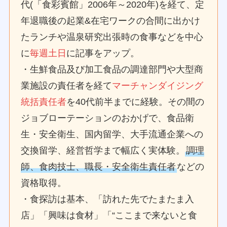
代(「食彩賓館」2006年～2020年)を経て、定
年退職後の起業&在宅ワークの合間に出かけ
たランチや温泉研究出張時の食事などを中心
に
毎週土日
に記事をアップ。
・生鮮食品及び加工食品の調達部門や大型商
業施設の責任者を経て
マーチャンダイジング
統括責任者
を40代前半までに経験。その間の
ジョブローテーションのおかげで、食品衛
生・安全衛生、国内留学、大手流通企業への
交換留学、経営哲学まで幅広く実体験。
調理
師、食肉技士、職長・安全衛生責任者
などの
資格取得。
・食探訪は基本、「訪れた先でたまたま入
店」「興味は食材」「“ここまで来ないと食