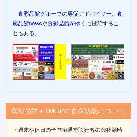
食彩品館グループの専従アドバイザー
。
食
彩品館news
や
食彩品館がゆく
に投稿するこ
ともある。
食彩品館＋TMGPの食探訪記について
・週末や休日の全国流通施設行客の会社勤時