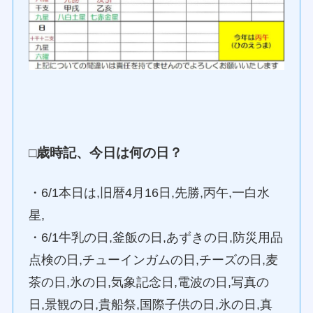
□歳時記、今日は何の日？
・6/1本日は,旧暦4月16日,先勝,丙午,一白水
星,
・6/1牛乳の日,釜飯の日,あずきの日,防災用品
点検の日,チューインガムの日,チーズの日,麦
茶の日,氷の日,気象記念日,電波の日,写真の
日,景観の日,貴船祭,国際子供の日,氷の日,真