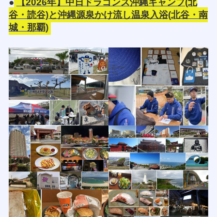
●
【2026年】中日ドラゴンズ沖縄キャンプ(北
谷・読谷)と沖縄源泉かけ流し温泉入浴(北谷・南
城・那覇)