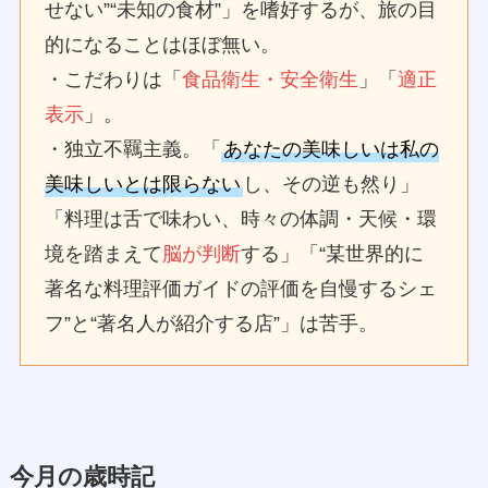
せない”“未知の食材”」を嗜好するが、旅の目
的になることはほぼ無い。
・こだわりは「
食品衛生・安全衛生
」「
適正
表示
」。
・独立不羈主義。「
あなたの美味しいは私の
美味しいとは限らない
し、その逆も然り」
「料理は舌で味わい、時々の体調・天候・環
境を踏まえて
脳が判断
する」「“某世界的に
著名な料理評価ガイドの評価を自慢するシェ
フ”と“著名人が紹介する店”」は苦手。
今月の歳時記