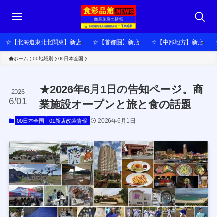
☆【北海道東北北関東】新店
☆【首都圏】新店
☆【中部地方】新店
ホーム
00地域別
00日本全国
★2026年6月1日の告知ページ。商
2026
6/01
業施設オープンと旅と食の話題
2026年6月1日
00日本全国
01新店改装情報