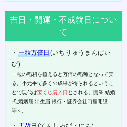
吉日・開運・不成就日につい
て
・
一粒万倍日
(いちりゅうまんばい
び)
一粒の稲籾を植えると万倍の稲穂となって実
る。小元手で多くの成果が得られるというこ
とで現代は
宝くじ購入日
とされる。開業,結婚
式,婚姻届,出生届,銀行・証券会社口座開設
等々,
・
天赦日
(てんしゃび・にち)