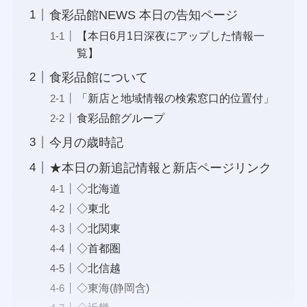
食彩品館NEWS 本日の告知ページ
【本日6月1日深夜にアップした情報一
覧】
食彩品館について
「新店と地域情報の検索窓口的位置付」
食彩品館グループ
今月の歳時記
★本日の新追記情報と新店ページリンク
◇北海道
◇東北
◇北関東
◇首都圏
◇北信越
◇東海(静岡含)