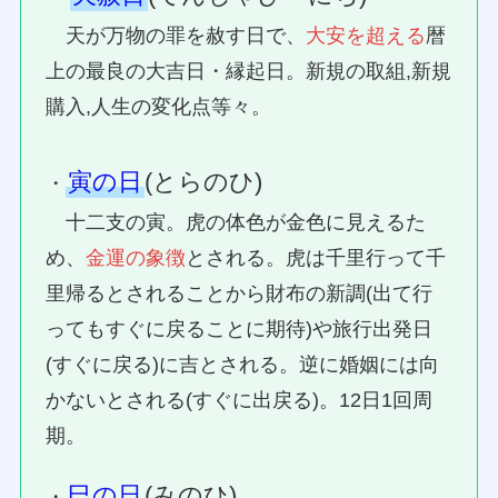
天が万物の罪を赦す日で、
大安を超える
暦
上の最良の大吉日・縁起日。新規の取組,新規
購入,人生の変化点等々。
寅の日
(とらのひ)
・
十二支の寅。虎の体色が金色に見えるた
め、
金運の象徴
とされる。虎は千里行って千
里帰るとされることから財布の新調(出て行
ってもすぐに戻ることに期待)や旅行出発日
(すぐに戻る)に吉とされる。逆に婚姻には向
かないとされる(すぐに出戻る)。12日1回周
期。
巳の日
(みのひ)
・