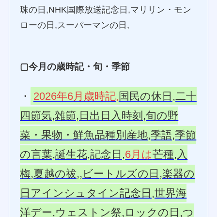
珠の日,NHK国際放送記念日,マリリン・モン
ローの日,スーパーマンの日,
▢今月の歳時記・旬・季節
・
2026年6月歳時記,
国民の休日,二十
四節気,雑節,日出日入時刻,旬の野
菜・果物・鮮魚品種別産地,季語,季節
の言葉,誕生花,記念日,
6月は
芒種,入
梅,夏越の祓,,ビートルズの日,楽器の
日アインシュタイン記念日,世界海
洋デー,ウェストン祭,ロックの日,つ