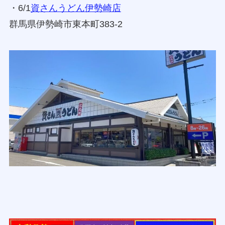
・
◇北関東
・6/1
資さんうどん伊勢崎店
群馬県伊勢崎市東本町383-2