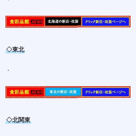
★本日の新追記情報と新店ページリンク
★
薄桃背景色
は単独記事にリンク
◇北海道
・
◇東北