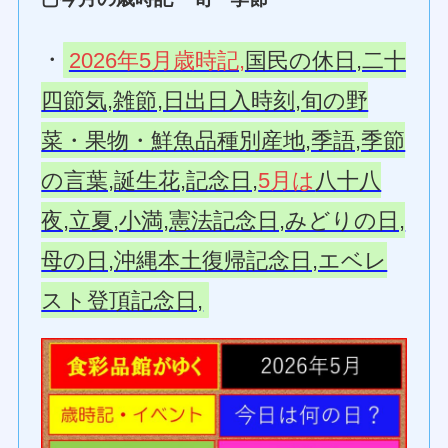
・
2026年5月歳時記,
国民の休日,二十
四節気,雑節,日出日入時刻,旬の野
菜・果物・鮮魚品種別産地,季語,季節
の言葉,誕生花,記念日,
5月は
八十八
夜,立夏,小満,憲法記念日,みどりの日,
母の日,沖縄本土復帰記念日,エベレ
スト登頂記念日,