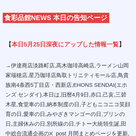
食彩品館NEWS 本日の告知ページ
【
本日5月25日深夜にアップした情報一覧
】
→伊達商店淡路町店,髙木珈琲高崎店,ラーメン山岡
家瑞穂店,星乃珈琲店鳥取トリニティモール店,鳥貴
族南4条西5丁目店・西新店,EHONS SENDAI(エホ
ンズ センダイ),本日は,旧暦4月9日,赤口,己亥,三碧
木星,食堂車の日,納本制度の日,子どもニコニコ笑顔
育の日,愛車の日,みやざきマンゴーの日,プリンの
日,主婦休みの日,別所線の日,チトー大統領生誕,田
中総合流通企画のX_post 月間まとめページを更新,