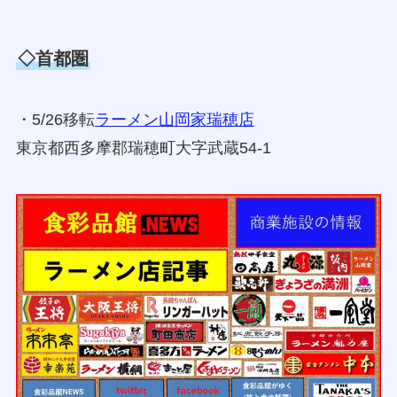
◇首都圏
・5/26移転
ラーメン山岡家瑞穂店
東京都西多摩郡瑞穂町大字武蔵54-1