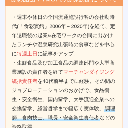
・週末や休日の全国流通施設行客の会社勤時
代(「食彩賓館」2006年～2020年)を経て、定
年退職後の起業&在宅ワークの合間に出かけ
たランチや温泉研究出張時の食事などを中心
に
毎週土日
に記事をアップ。
・生鮮食品及び加工食品の調達部門や大型商
業施設の責任者を経て
マーチャンダイジング
統括責任者
を40代前半までに経験。その間の
ジョブローテーションのおかげで、食品衛
生・安全衛生、国内留学、大手流通企業への
交換留学、経営哲学まで幅広く実体験。
調理
師、食肉技士、職長・安全衛生責任者
などの
資格取得。