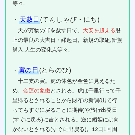
等々,
・
天赦日
(てんしゃび・にち)
天が万物の罪を赦す日で、
大安を超える
暦
上の最良の大吉日・縁起日。新規の取組,新規
購入,人生の変化点等々。
寅の日
(とらのひ)
・
十二支の寅。虎の体色が金色に見えるた
め、
金運の象徴
とされる。虎は千里行って千
里帰るとされることから財布の新調(出て行
ってもすぐに戻ることに期待)や旅行出発日
(すぐに戻る)に吉とされる。逆に婚姻には向
かないとされる(すぐに出戻る)。12日1回周