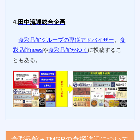
4.
田中流通総合企画
食彩品館グループの専従アドバイザー
。
食
彩品館news
や
食彩品館がゆく
に投稿するこ
ともある。
食彩品館＋TMGPの食探訪記について