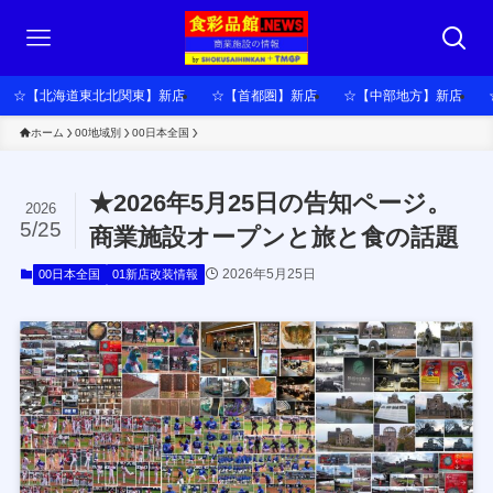
☆【北海道東北北関東】新店
☆【首都圏】新店
☆【中部地方】新店
ホーム
00地域別
00日本全国
★2026年5月25日の告知ページ。
2026
5/25
商業施設オープンと旅と食の話題
2026年5月25日
00日本全国
01新店改装情報