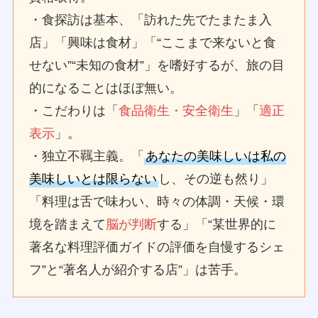
・食探訪は基本、「訪れた先でたまたま入
店」「興味は食材」「“ここまで来ないと食
せない”“未知の食材”」を嗜好するが、旅の目
的になることはほぼ無い。
・こだわりは「
食品衛生・安全衛生
」「
適正
表示
」。
・独立不羈主義。「
あなたの美味しいは私の
美味しいとは限らない
し、その逆も然り」
「料理は舌で味わい、時々の体調・天候・環
境を踏まえて
脳が判断
する」「“某世界的に
著名な料理評価ガイドの評価を自慢するシェ
フ”と“著名人が紹介する店”」は苦手。