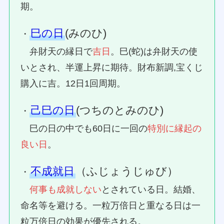
期。
巳の日
(みのひ)
・
弁財天の縁日で
吉日
。巳(蛇)は弁財天の使
いとされ、半運上昇に期待。財布新調,宝くじ
購入に吉。12日1回周期。
己巳の日
(つちのとみのひ)
・
巳の日の中でも60日に一回の
特別に縁起の
良い日
。
不成就日
（ふじょうじゅび）
・
何事も成就しない
とされている日。結婚、
命名等を避ける。一粒万倍日と重なる日は一
粒万倍日の効果が優先される。