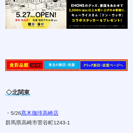
◇北関東
・5/26
髙木珈琲高崎店
群馬県高崎市菅谷町1243-1