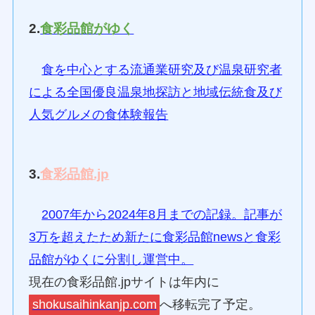
2.
食彩品館がゆく
食を中心とする流通業研究及び温泉研究者
による全国優良温泉地探訪と地域伝統食及び
人気グルメの食体験報告
3.
食彩品館.jp
2007年から2024年8月までの記録。記事が
3万を超えたため新たに食彩品館newsと食彩
品館がゆくに分割し運営中。
現在の食彩品館.jpサイトは年内に
shokusaihinkanjp.com
へ移転完了予定。