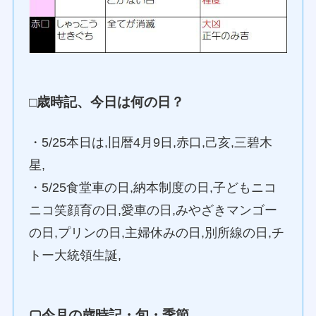
□歳時記、今日は何の日？
・5/25本日は,旧暦4月9日,赤口,己亥,三碧木
星,
・5/25食堂車の日,納本制度の日,子どもニコ
ニコ笑顔育の日,愛車の日,みやざきマンゴー
の日,プリンの日,主婦休みの日,別所線の日,チ
トー大統領生誕,
▢今月の歳時記・旬・季節