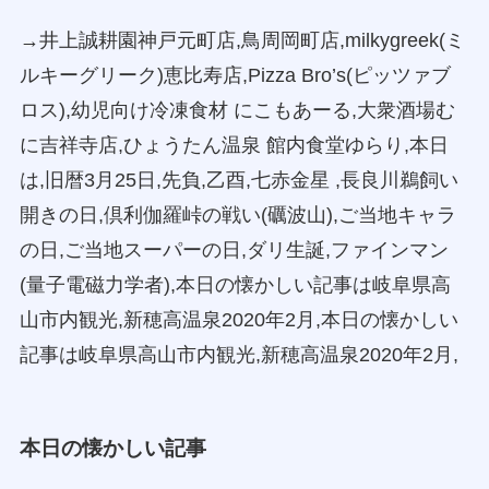
→井上誠耕園神戸元町店,鳥周岡町店,milkygreek(ミ
ルキーグリーク)恵比寿店,Pizza Bro’s(ピッツァブ
ロス),幼児向け冷凍食材 にこもあーる,大衆酒場む
に吉祥寺店,ひょうたん温泉 館内食堂ゆらり,本日
は,旧暦3月25日,先負,乙酉,七赤金星 ,長良川鵜飼い
開きの日,倶利伽羅峠の戦い(礪波山),ご当地キャラ
の日,ご当地スーパーの日,ダリ生誕,ファインマン
(量子電磁力学者),本日の懐かしい記事は岐阜県高
山市内観光,新穂高温泉2020年2月,本日の懐かしい
記事は岐阜県高山市内観光,新穂高温泉2020年2月,
本日の懐かしい記事