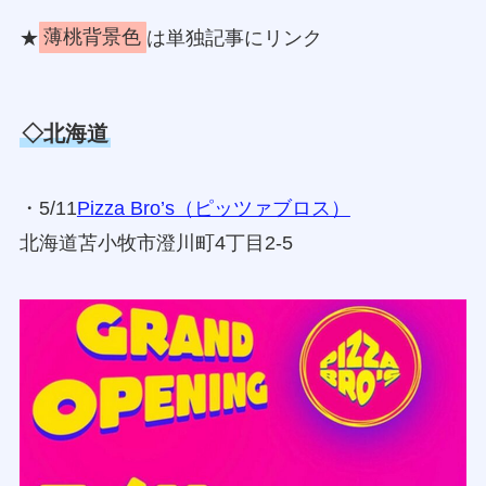
★本日の新追記情報と新店ページリンク
★
薄桃背景色
は単独記事にリンク
◇北海道
・5/11
Pizza Bro’s（ピッツァブロス）