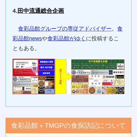
4.
田中流通総合企画
食彩品館グループの専従アドバイザー
。
食
彩品館news
や
食彩品館がゆく
に投稿するこ
ともある。
食彩品館＋TMGPの食探訪記について