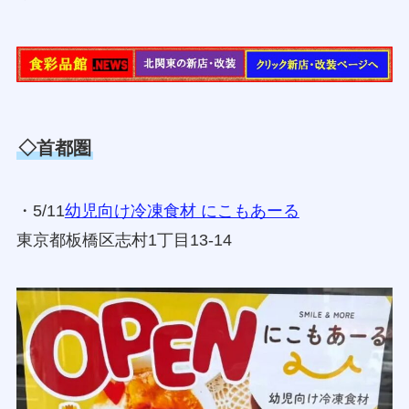
・
◇北関東
・
◇首都圏