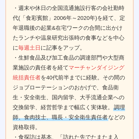
・週末や休日の全国流通施設行客の会社勤時
代(「食彩賓館」2006年～2020年)を経て、定
年退職後の起業&在宅ワークの合間に出かけ
たランチや温泉研究出張時の食事などを中心
に
毎週土日
に記事をアップ。
・生鮮食品及び加工食品の調達部門や大型商
業施設の責任者を経て
マーチャンダイジング
統括責任者
を40代前半までに経験。その間の
ジョブローテーションのおかげで、食品衛
生・安全衛生、国内留学、大手流通企業への
交換留学、経営哲学まで幅広く実体験。
調理
師、食肉技士、職長・安全衛生責任者
などの
資格取得。
・食探訪は基本、「訪れた先でたまたま入