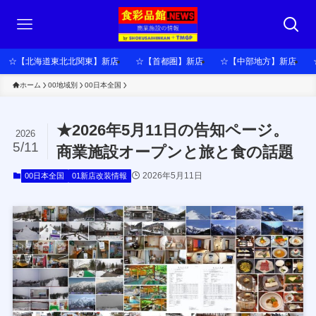
☆【北海道東北北関東】新店
☆【首都圏】新店
☆【中部地方】新店
ホーム
00地域別
00日本全国
★2026年5月11日の告知ページ。
2026
5/11
商業施設オープンと旅と食の話題
2026年5月11日
00日本全国
01新店改装情報