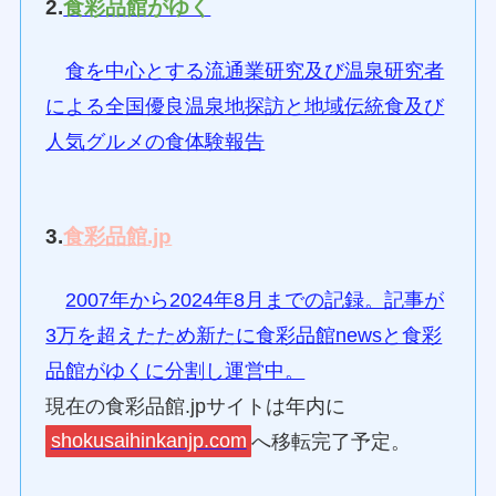
2.
食彩品館がゆく
食を中心とする流通業研究及び温泉研究者
による全国優良温泉地探訪と地域伝統食及び
人気グルメの食体験報告
3.
食彩品館.jp
2007年から2024年8月までの記録。記事が
3万を超えたため新たに食彩品館newsと食彩
品館がゆくに分割し運営中。
現在の食彩品館.jpサイトは年内に
shokusaihinkanjp.com
へ移転完了予定。