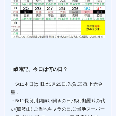
□歳時記、今日は何の日？
・5/11本日は,旧暦3月25日,先負,乙酉,七赤金
星 ,
・5/11長良川鵜飼い開きの日,倶利伽羅峠の戦
い(礪波山),ご当地キャラの日,ご当地スーパー