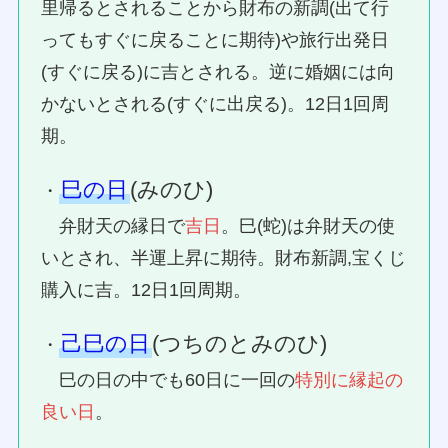
里帰るとされることから財布の新調(出て行
ってもすぐに戻ることに期待)や旅行出発日
(すぐに戻る)に吉とされる。逆に婚姻には向
かないとされる(すぐに出戻る)。12日1回周
期。
巳の日
(みのひ)
・
弁財天の縁日で
吉日
。巳(蛇)は弁財天の使
いとされ、半運上昇に期待。財布新調,宝くじ
購入に吉。12日1回周期。
己巳の日
(つちのとみのひ)
・
巳の日の中でも60日に一回の
特別に縁起の
良い日
。