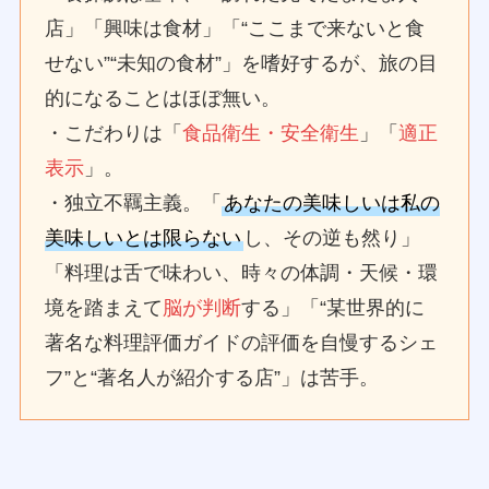
店」「興味は食材」「“ここまで来ないと食
せない”“未知の食材”」を嗜好するが、旅の目
的になることはほぼ無い。
・こだわりは「
食品衛生・安全衛生
」「
適正
表示
」。
・独立不羈主義。「
あなたの美味しいは私の
美味しいとは限らない
し、その逆も然り」
「料理は舌で味わい、時々の体調・天候・環
境を踏まえて
脳が判断
する」「“某世界的に
著名な料理評価ガイドの評価を自慢するシェ
フ”と“著名人が紹介する店”」は苦手。