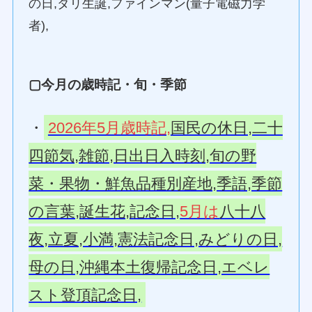
の日,ダリ生誕,ファインマン(量子電磁力学
者),
▢今月の歳時記・旬・季節
・
2026年5月歳時記,
国民の休日,二十
四節気,雑節,日出日入時刻,旬の野
菜・果物・鮮魚品種別産地,季語,季節
の言葉,誕生花,記念日,
5月は
八十八
夜,立夏,小満,憲法記念日,みどりの日,
母の日,沖縄本土復帰記念日,エベレ
スト登頂記念日,