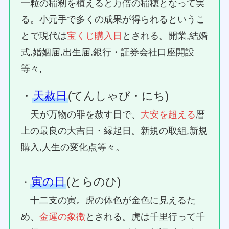
一粒の稲籾を植えると万倍の稲穂となって実
る。小元手で多くの成果が得られるというこ
とで現代は
宝くじ購入日
とされる。開業,結婚
式,婚姻届,出生届,銀行・証券会社口座開設
等々,
・
天赦日
(てんしゃび・にち)
天が万物の罪を赦す日で、
大安を超える
暦
上の最良の大吉日・縁起日。新規の取組,新規
購入,人生の変化点等々。
寅の日
(とらのひ)
・
十二支の寅。虎の体色が金色に見えるた
め、
金運の象徴
とされる。虎は千里行って千