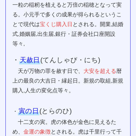
一粒の稲籾を植えると万倍の稲穂となって実
る。小元手で多くの成果が得られるというこ
とで現代は
宝くじ購入日
とされる。開業,結婚
式,婚姻届,出生届,銀行・証券会社口座開設
等々,
・
天赦日
(てんしゃび・にち)
天が万物の罪を赦す日で、
大安を超える
暦
上の最良の大吉日・縁起日。新規の取組,新規
購入,人生の変化点等々。
寅の日
(とらのひ)
・
十二支の寅。虎の体色が金色に見えるた
め、
金運の象徴
とされる。虎は千里行って千