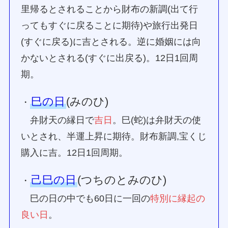
里帰るとされることから財布の新調(出て行
ってもすぐに戻ることに期待)や旅行出発日
(すぐに戻る)に吉とされる。逆に婚姻には向
かないとされる(すぐに出戻る)。12日1回周
期。
巳の日
(みのひ)
・
弁財天の縁日で
吉日
。巳(蛇)は弁財天の使
いとされ、半運上昇に期待。財布新調,宝くじ
購入に吉。12日1回周期。
己巳の日
(つちのとみのひ)
・
巳の日の中でも60日に一回の
特別に縁起の
良い日
。