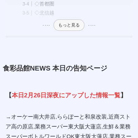
◇首都圏
◇北信越
もっと見る
食彩品館NEWS 本日の告知ページ
【
本日2月26日深夜にアップした情報一覧
】
→オーケー南大井店,ららぽーと和泉改装,近商スト
ア高の原店,業務スーパー東大阪大蓮店,生鮮＆業務
スーパーボトルワールドOK東大阪大蓮店,業務スー