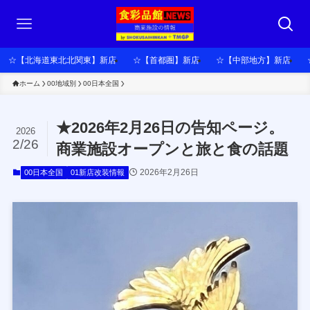
☆【北海道東北北関東】新店
☆【首都圏】新店
☆【中部地方】新店
ホーム
00地域別
00日本全国
★2026年2月26日の告知ページ。
2026
2/26
商業施設オープンと旅と食の話題
2026年2月26日
00日本全国
01新店改装情報