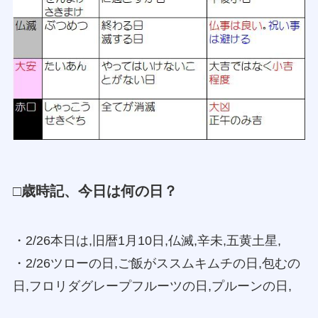
□歳時記、今日は何の日？
・2/26本日は,旧暦1月10日,仏滅,辛未,五黄土星,
・2/26ツローの日,ご飯がススムキムチの日,包むの
日,フロリダグレープフルーツの日,プルーンの日,