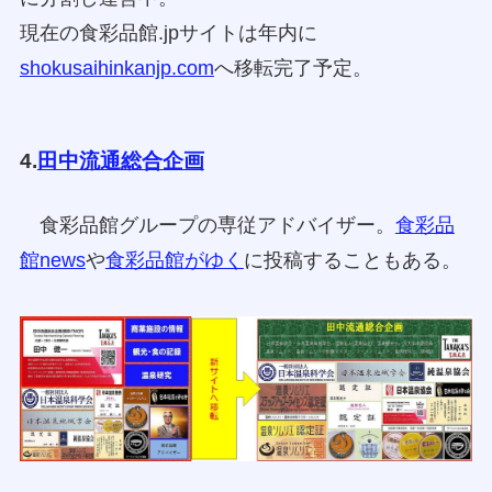
現在の食彩品館.jpサイトは年内に
shokusaihinkanjp.com
へ移転完了予定。
4.
田中流通総合企画
食彩品館グループの専従アドバイザー。
食彩品
館news
や
食彩品館がゆく
に投稿することもある。