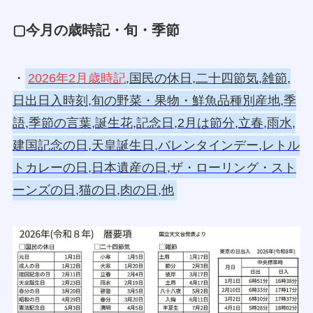
▢今月の歳時記・旬・季節
・
2026年2月歳時記
,国民の休日,二十四節気,雑節,
日出日入時刻,旬の野菜・果物・鮮魚品種別産地,季
語,季節の言葉,誕生花,記念日,2月は節分,立春,雨水,
建国記念の日,天皇誕生日,バレンタインデー,レトル
トカレーの日,日本遺産の日,ザ・ローリング・スト
ーンズの日,猫の日,肉の日,他