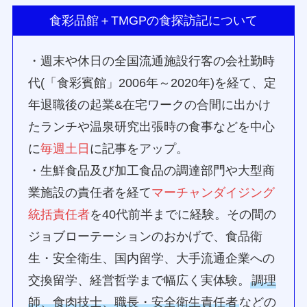
食彩品館＋TMGPの食探訪記について
・週末や休日の全国流通施設行客の会社勤時
代(「食彩賓館」2006年～2020年)を経て、定
年退職後の起業&在宅ワークの合間に出かけ
たランチや温泉研究出張時の食事などを中心
に
毎週土日
に記事をアップ。
・生鮮食品及び加工食品の調達部門や大型商
業施設の責任者を経て
マーチャンダイジング
統括責任者
を40代前半までに経験。その間の
ジョブローテーションのおかげで、食品衛
生・安全衛生、国内留学、大手流通企業への
交換留学、経営哲学まで幅広く実体験。
調理
師、食肉技士、職長・安全衛生責任者
などの