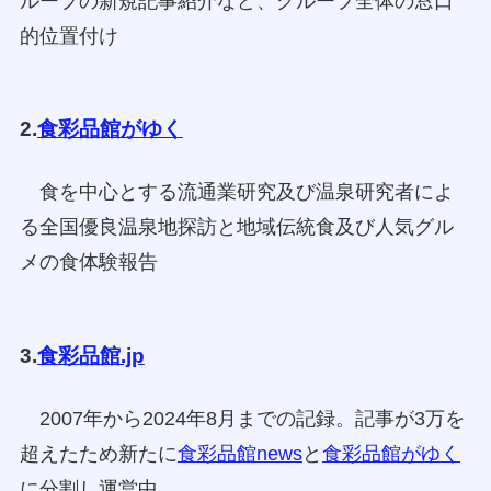
ループの新規記事紹介など、グループ全体の窓口
的位置付け
2.
食彩品館がゆく
食を中心とする流通業研究及び温泉研究者によ
る全国優良温泉地探訪と地域伝統食及び人気グル
メの食体験報告
3.
食彩品館.jp
2007年から2024年8月までの記録。記事が3万を
超えたため新たに
食彩品館news
と
食彩品館がゆく
に分割し運営中。