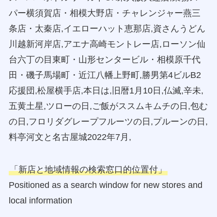
パー横須賀店・相模大野店・チャレンジャー燕三
条店・太秦店,イエローハット恵那店,資さんうどん
川越新河岸店,アエナ高崎モントレー店,ローソン仙
台六丁の目東町・山形センタービル・相模原千代
田・磯子馬場町・近江八幡上野町,勝男第4ビルB2
応援団,松屋横手店,本日は,旧暦1月10日,仏滅,辛未,
五黄土星,ツローの日,ご飯がススムキムチの日,包む
の日,フロリダグレープフルーツの日,プルーンの日,
料亭河文と名古屋城2022年7月,
「新店と地域情報の検索窓口的位置付」
Positioned as a search window for new stores and
local information