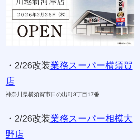
・2/26改装
業務スーパー横須賀
店
神奈川県横須賀市日の出町3丁目17番
・2/26改装
業務スーパー相模大
野店