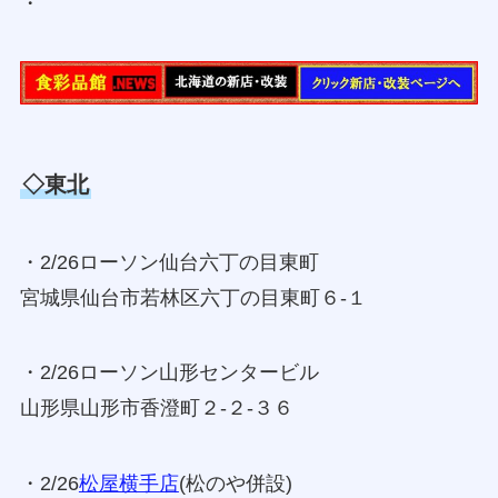
・
◇東北
・2/26ローソン仙台六丁の目東町
宮城県仙台市若林区六丁の目東町６‐１
・2/26ローソン山形センタービル
山形県山形市香澄町２‐２‐３６
・2/26
松屋横手店
(松のや併設)