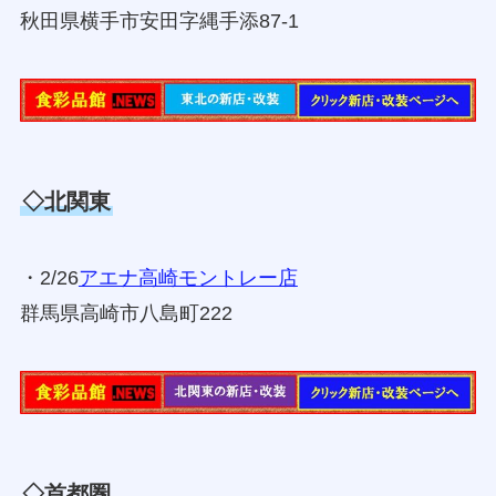
秋田県横手市安田字縄手添87-1
◇北関東
・2/26
アエナ高崎モントレー店
群馬県高崎市八島町222
◇首都圏