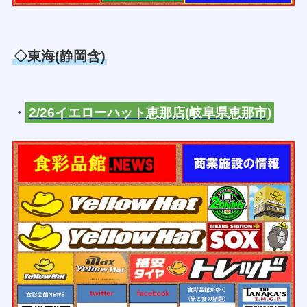
◇東海(静岡含)
・
2/26イエローハット恵那店(岐阜県恵那市)