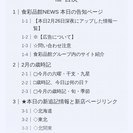
食彩品館NEWS 本日の告知ページ
【本日2月26日深夜にアップした情報一
覧】
※【広告について】
☆問い合わせ注意
食彩品館グループ内のサイト紹介
2月の歳時記
▢今月の六曜・干支・九星
□歳時記、今日は何の日？
▢今月の歳時記・旬・季節
★本日の新追記情報と新店ページリンク
◇北海道
◇東北
◇北関東