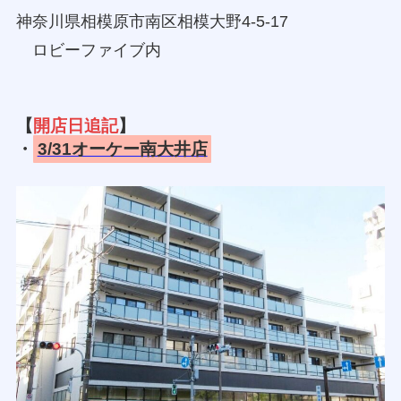
神奈川県相模原市南区相模大野4-5-17
ロビーファイブ内
【
開店日追記
】
・
3/31オーケー南大井店