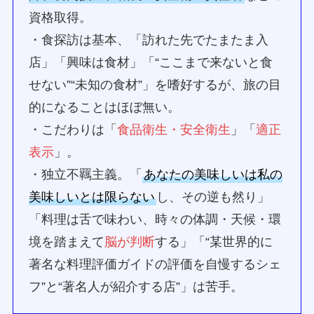
資格取得。
・食探訪は基本、「訪れた先でたまたま入
店」「興味は食材」「“ここまで来ないと食
せない”“未知の食材”」を嗜好するが、旅の目
的になることはほぼ無い。
・こだわりは「
食品衛生・安全衛生
」「
適正
表示
」。
・独立不羈主義。「
あなたの美味しいは私の
美味しいとは限らない
し、その逆も然り」
「料理は舌で味わい、時々の体調・天候・環
境を踏まえて
脳が判断
する」「“某世界的に
著名な料理評価ガイドの評価を自慢するシェ
フ”と“著名人が紹介する店”」は苦手。