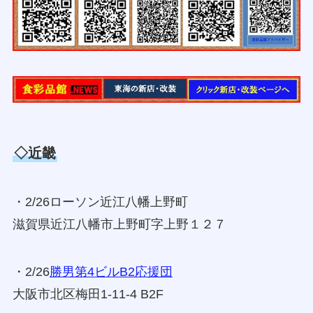
◇近畿
・2/26ローソン近江八幡上野町
滋賀県近江八幡市上野町字上野１２７
・2/26
勝男第4ビルB2応援団
大阪市北区梅田1-11-4 B2F