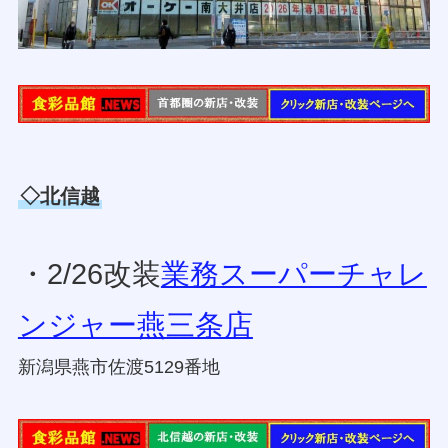
◇北信越
・2/26改装
業務スーパーチャレ
ンジャー燕三条店
新潟県燕市佐渡5129番地