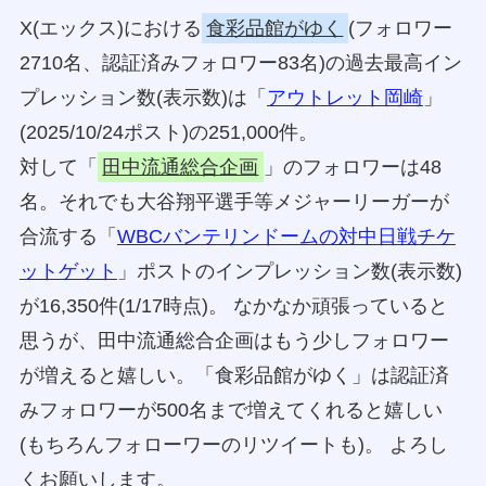
X(エックス)における
食彩品館がゆく
(フォロワー
2710名、認証済みフォロワー83名)の過去最高イン
プレッション数(表示数)は「
アウトレット岡崎
」
(2025/10/24ポスト)の251,000件。
対して「
田中流通総合企画
」のフォロワーは48
名。それでも大谷翔平選手等メジャーリーガーが
合流する「
WBCバンテリンドームの対中日戦チケ
ットゲット
」ポストのインプレッション数(表示数)
が16,350件(1/17時点)。 なかなか頑張っていると
思うが、田中流通総合企画はもう少しフォロワー
が増えると嬉しい。「食彩品館がゆく」は認証済
みフォロワーが500名まで増えてくれると嬉しい
(もちろんフォローワーのリツイートも)。 よろし
くお願いします。