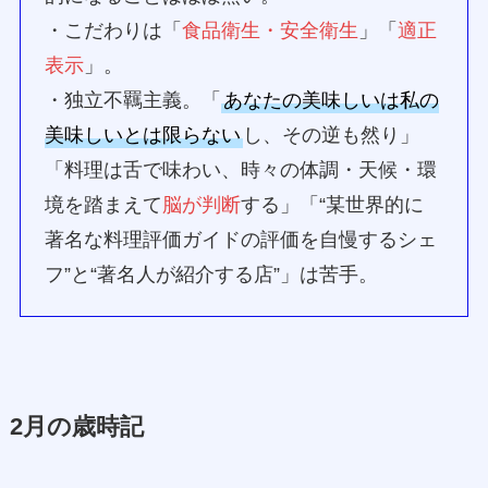
・こだわりは「
食品衛生・安全衛生
」「
適正
表示
」。
・独立不羈主義。「
あなたの美味しいは私の
美味しいとは限らない
し、その逆も然り」
「料理は舌で味わい、時々の体調・天候・環
境を踏まえて
脳が判断
する」「“某世界的に
著名な料理評価ガイドの評価を自慢するシェ
フ”と“著名人が紹介する店”」は苦手。
2月の歳時記