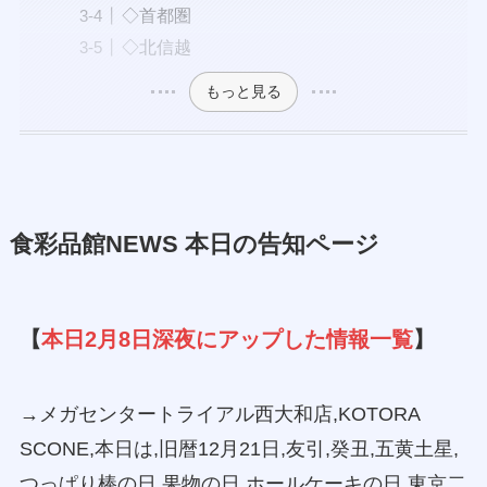
◇首都圏
◇北信越
もっと見る
食彩品館NEWS 本日の告知ページ
【
本日2月8日深夜にアップした情報一覧
】
→メガセンタートライアル西大和店,KOTORA
SCONE,本日は,旧暦12月21日,友引,癸丑,五黄土星,
つっぱり棒の日,果物の日,ホールケーキの日,東京二