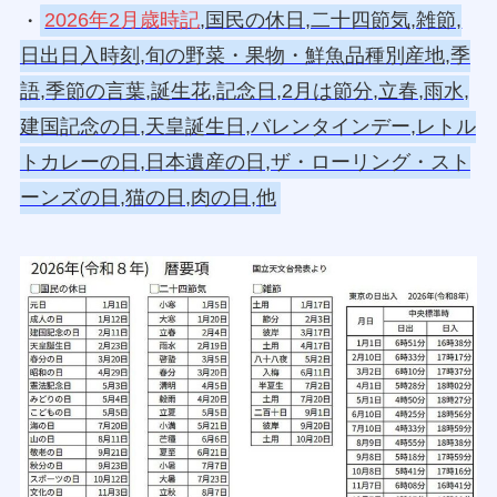
・
2026年2月歳時記
,国民の休日,二十四節気,雑節,
日出日入時刻,旬の野菜・果物・鮮魚品種別産地,季
語,季節の言葉,誕生花,記念日,2月は節分,立春,雨水,
建国記念の日,天皇誕生日,バレンタインデー,レトル
トカレーの日,日本遺産の日,ザ・ローリング・スト
ーンズの日,猫の日,肉の日,他