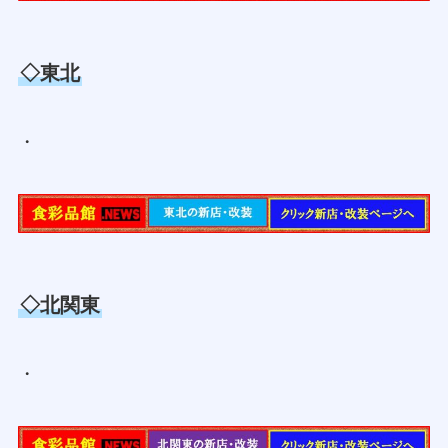
◇東北
・
◇北関東
・