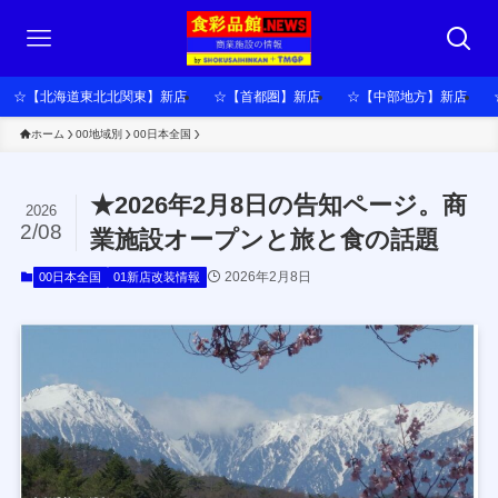
☆【北海道東北北関東】新店
☆【首都圏】新店
☆【中部地方】新店
ホーム
00地域別
00日本全国
★2026年2月8日の告知ページ。商
2026
2/08
業施設オープンと旅と食の話題
2026年2月8日
00日本全国
01新店改装情報