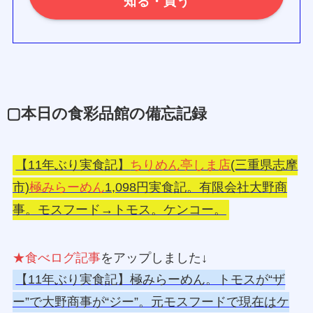
知る・買う
▢本日の食彩品館の備忘記録
【11年ぶり実食記】
ちりめん亭しま店
(三重県志摩
市)
極みらーめん
1,098円実食記。有限会社大野商
事。モスフード→トモス。ケンコー。
★食べログ記事
をアップしました↓
【11年ぶり実食記】極みらーめん。トモスが“ザ
ー”で大野商事が“ジー”。元モスフードで現在はケ