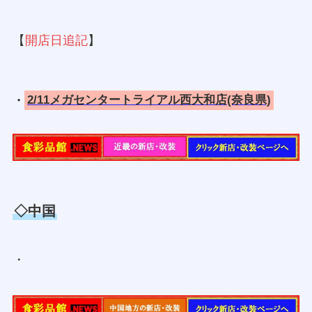
【
開店日追記
】
・
2/11メガセンタートライアル西大和店(奈良県)
◇中国
・