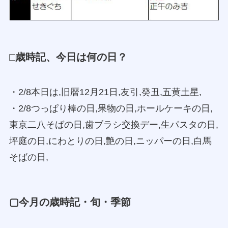
□歳時記、今日は何の日？
・2/8本日は,旧暦12月21日,友引,癸丑,五黄土星,
・2/8つっぱり棒の日,果物の日,ホールケーキの日,
東京二八そばの日,歯ブラシ交換デー,生パスタの日,
坪庭の日,にわとりの日,艶の日,ニッパーの日,白馬
そばの日,
▢今月の歳時記・旬・季節