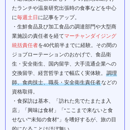
たランチや温泉研究出張時の食事などを中心
に
毎週土日
に記事をアップ。
・生鮮食品及び加工食品の調達部門や大型商
業施設の責任者を経て
マーチャンダイジング
統括責任者
を40代前半までに経験。その間の
ジョブローテーションのおかげで、食品衛
生・安全衛生、国内留学、大手流通企業への
交換留学、経営哲学まで幅広く実体験。
調理
師、食肉技士、職長・安全衛生責任者
などの
資格取得。
・食探訪は基本、「訪れた先でたまたま入
店」「興味は食材」「“ここまで来ないと食
せない”“未知の食材”」を嗜好するが、旅の目
的になることはほぼ無い。