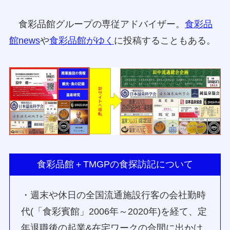
食彩品館グループの専従アドバイザー。
食彩品
館news
や
食彩品館がゆく
に投稿することもある。
食彩品館＋TMGPの食探訪記について
・週末や休日の全国流通施設行客の会社勤時
代(「食彩賓館」2006年～2020年)を経て、定
年退職後の起業&在宅ワークの合間に出かけ