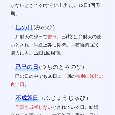
かないとされる(すぐに出戻る)。12日1回周
期。
巳の日
(みのひ)
・
弁財天の縁日で
吉日
。巳(蛇)は弁財天の使
いとされ、半運上昇に期待。財布新調,宝くじ
購入に吉。12日1回周期。
己巳の日
(つちのとみのひ)
・
巳の日の中でも60日に一回の
特別に縁起の
良い日
。
不成就日
（ふじょうじゅび）
・
何事も成就しない
とされている日。結婚、