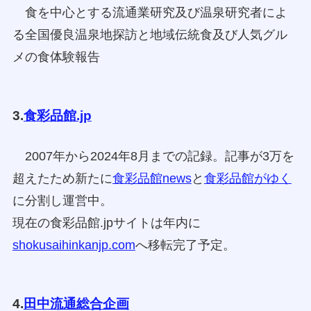
食を中心とする流通業研究及び温泉研究者によ
る全国優良温泉地探訪と地域伝統食及び人気グル
メの食体験報告
3.
食彩品館.jp
2007年から2024年8月までの記録。記事が3万を
超えたため新たに
食彩品館news
と
食彩品館がゆく
に分割し運営中。
現在の食彩品館.jpサイトは年内に
shokusaihinkanjp.com
へ移転完了予定。
4.
田中流通総合企画