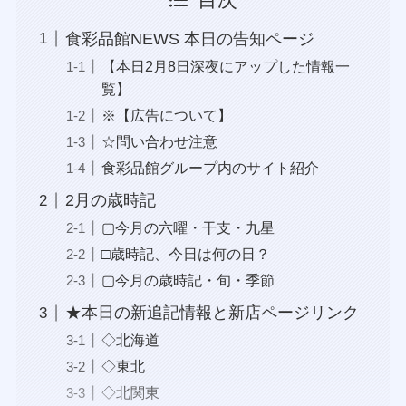
目次
食彩品館NEWS 本日の告知ページ
【本日2月8日深夜にアップした情報一
覧】
※【広告について】
☆問い合わせ注意
食彩品館グループ内のサイト紹介
2月の歳時記
▢今月の六曜・干支・九星
□歳時記、今日は何の日？
▢今月の歳時記・旬・季節
★本日の新追記情報と新店ページリンク
◇北海道
◇東北
◇北関東