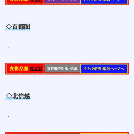
◇首都圏
・
◇北信越
・