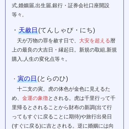
式,婚姻届,出生届,銀行・証券会社口座開設
等々,
・
天赦日
(てんしゃび・にち)
天が万物の罪を赦す日で、
大安を超える
暦
上の最良の大吉日・縁起日。新規の取組,新規
購入,人生の変化点等々。
寅の日
(とらのひ)
・
十二支の寅。虎の体色が金色に見えるた
め、
金運の象徴
とされる。虎は千里行って千
里帰るとされることから財布の新調(出て行
ってもすぐに戻ることに期待)や旅行出発日
(すぐに戻る)に吉とされる。逆に婚姻には向