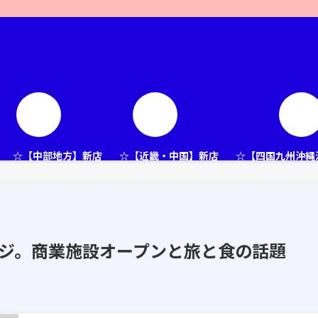
☆【中部地方】新店
☆【近畿・中国】新店
☆【四国九州沖縄
ページ。商業施設オープンと旅と食の話題