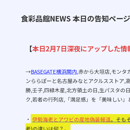
食彩品館NEWS 本日の告知ペー
【
本日2月7日深夜にアップした情
→
BASEGATE横浜関内
,赤から大垣店,モンタ
ンららぽーと名古屋みなとアクルスストア,高輪サ
勝,壬子,四緑木星,北方領土の日,生パスタの
ク,若者の行列店,「満足感」を「美味しい」
・
伊勢海老とアワビの産地偽装報道
。そも
老)の違いは何？。