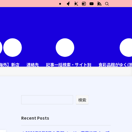
海外】新店
連絡先
記事一括検索・サイト別
食彩品館がゆく(
検索
Recent Posts