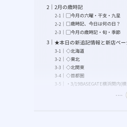
2月の歳時記
▢今月の六曜・干支・九星
□歳時記、今日は何の日？
▢今月の歳時記・旬・季節
★本日の新追記情報と新店ペー
◇北海道
◇東北
◇北関東
◇首都圏
・3/19BASEGATE横浜関内(