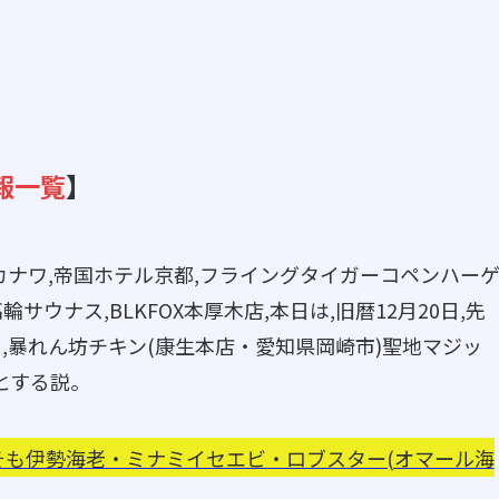
ジ
報一覧
】
カナワ,帝国ホテル京都,フライングタイガーコペンハー
ウナス,BLKFOX本厚木店,本日は,旧暦12月20日,先
日,暴れん坊チキン(康生本店・愛知県岡崎市)聖地マジッ
とする説。
そも伊勢海老・ミナミイセエビ・ロブスター(オマール海