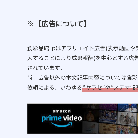
※【広告について】
食彩品館.jpはアフリエイト広告(表示動画
入することにより成果報酬)を中心とする広
されています。
尚、広告以外の本文記事内容については食彩
依頼による、いわゆる
“ヤラセ”や“ステマ”