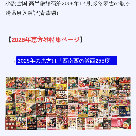
小説雪国,高半旅館宿泊2008年12月,厳冬豪雪の酸ヶ
湯温泉入浴記(青森県),
【
2026年恵方巻特集ページ
】
→
2025年の恵方は「西南西の微西255度」