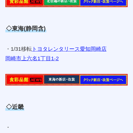
◇東海(静岡含)
・1/31移転
トヨタレンタリース愛知岡崎店
岡崎市上六名1丁目1-2
◇近畿
・