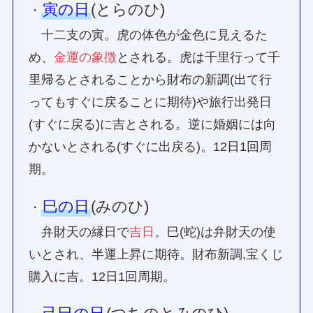
寅の日
(とらのひ)
・
十二支の寅。虎の体色が金色に見えるた
め、
金運の象徴
とされる。虎は千里行って千
里帰るとされることから財布の新調(出て行
ってもすぐに戻ることに期待)や旅行出発日
(すぐに戻る)に吉とされる。逆に婚姻には向
かないとされる(すぐに出戻る)。12日1回周
期。
巳の日
(みのひ)
・
弁財天の縁日で
吉日
。巳(蛇)は弁財天の使
いとされ、半運上昇に期待。財布新調,宝くじ
購入に吉。12日1回周期。