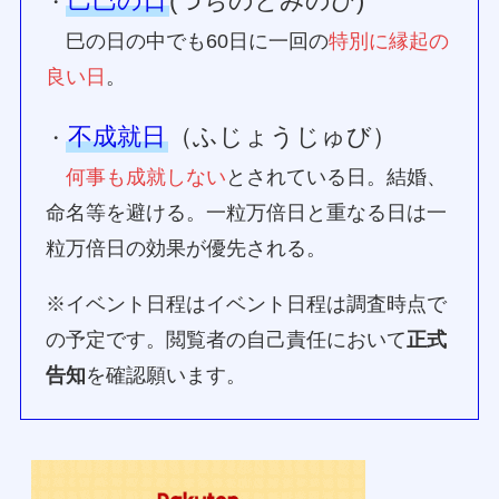
己巳の日
(つちのとみのひ)
・
巳の日の中でも60日に一回の
特別に縁起の
良い日
。
不成就日
（ふじょうじゅび）
・
何事も成就しない
とされている日。結婚、
命名等を避ける。一粒万倍日と重なる日は一
粒万倍日の効果が優先される。
※イベント日程はイベント日程は調査時点で
の予定です。閲覧者の自己責任において
正式
告知
を確認願います。