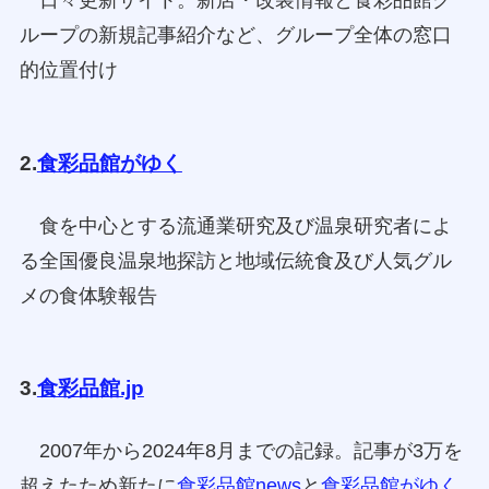
日々更新サイト。新店・改装情報と食彩品館グ
ループの新規記事紹介など、グループ全体の窓口
的位置付け
2.
食彩品館がゆく
食を中心とする流通業研究及び温泉研究者によ
る全国優良温泉地探訪と地域伝統食及び人気グル
メの食体験報告
3.
食彩品館.jp
2007年から2024年8月までの記録。記事が3万を
超えたため新たに
食彩品館news
と
食彩品館がゆく