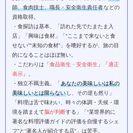
師、食肉技士、職長・安全衛生責任者
などの
資格取得。
・食探訪は基本、「訪れた先でたまたま入
店」「興味は食材」「“ここまで来ないと食
せない”“未知の食材”」を嗜好するが、旅の目
的になることはほぼ無い。
・こだわりは「
食品衛生・安全衛生
」「
適正
表示
」。
・独立不羈主義。「
あなたの美味しいは私の
美味しいとは限らない
し、その逆も然り」
「料理は舌で味わい、時々の体調・天候・環
境を踏まえて
脳が判断
する」「“某世界的に
著名な料理評価ガイドの評価を自慢するシェ
フ”と“著名人が紹介する店”」は苦手。