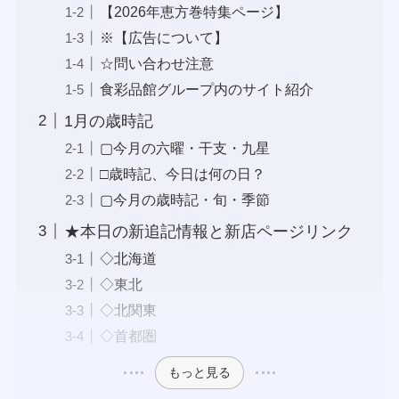
【2026年恵方巻特集ページ】
※【広告について】
☆問い合わせ注意
食彩品館グループ内のサイト紹介
1月の歳時記
▢今月の六曜・干支・九星
□歳時記、今日は何の日？
▢今月の歳時記・旬・季節
★本日の新追記情報と新店ページリンク
◇北海道
◇東北
◇北関東
◇首都圏
もっと見る