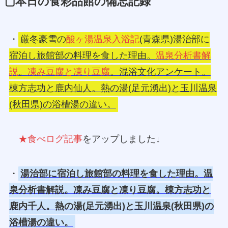
▢本日の食彩品館の備忘記録
・
厳冬豪雪の
酸ヶ湯温泉入浴記
(青森県)湯治部に
宿泊し旅館部の料理を食した理由。
温泉分析書解
説
。
凍み豆腐と凍り豆腐
。混浴文化アンケート。
棟方志功と鹿内仙人。熱の湯(足元湧出)と玉川温泉
(秋田県)の浴槽湯の違い。
★食べログ記事
をアップしました↓
・
湯治部に宿泊し旅館部の料理を食した理由。温
泉分析書解説。凍み豆腐と凍り豆腐。棟方志功と
鹿内千人。熱の湯(足元湧出)と玉川温泉(秋田県)の
浴槽湯の違い。