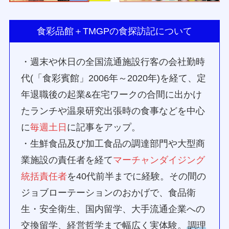
食彩品館＋TMGPの食探訪記について
・週末や休日の全国流通施設行客の会社勤時
代(「食彩賓館」2006年～2020年)を経て、定
年退職後の起業&在宅ワークの合間に出かけ
たランチや温泉研究出張時の食事などを中心
に
毎週土日
に記事をアップ。
・生鮮食品及び加工食品の調達部門や大型商
業施設の責任者を経て
マーチャンダイジング
統括責任者
を40代前半までに経験。その間の
ジョブローテーションのおかげで、食品衛
生・安全衛生、国内留学、大手流通企業への
交換留学、経営哲学まで幅広く実体験。
調理