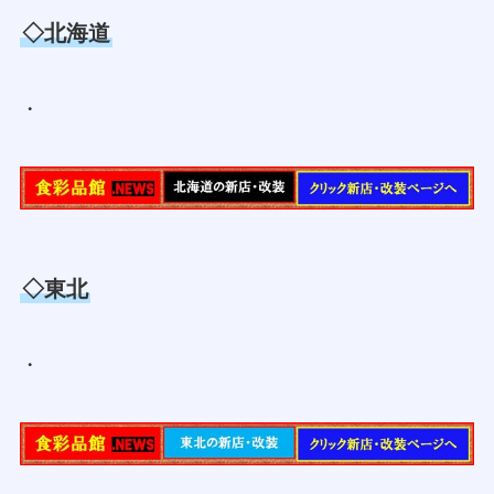
◇北海道
・
◇東北
・