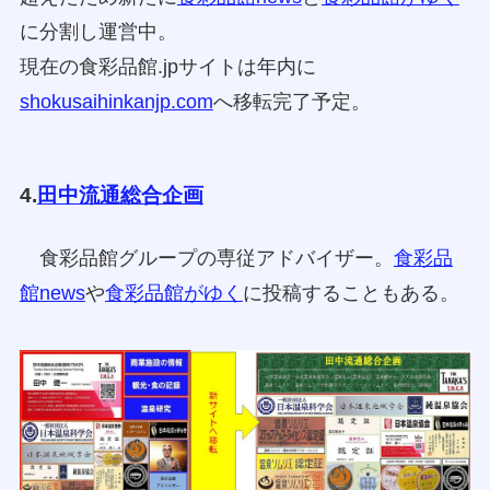
に分割し運営中。
現在の食彩品館.jpサイトは年内に
shokusaihinkanjp.com
へ移転完了予定。
4.
田中流通総合企画
食彩品館グループの専従アドバイザー。
食彩品
館news
や
食彩品館がゆく
に投稿することもある。