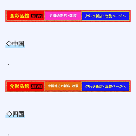
◇中国
・
◇四国
・