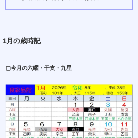
1月の歳時記
▢今月の六曜・干支・九星