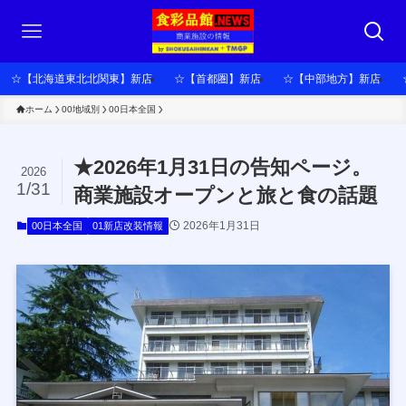
☆【北海道東北北関東】新店
☆【首都圏】新店
☆【中部地方】新店
ホーム
00地域別
00日本全国
★2026年1月31日の告知ページ。
2026
1/31
商業施設オープンと旅と食の話題
2026年1月31日
00日本全国
01新店改装情報