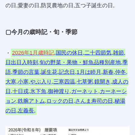
の日,愛妻の日,防災農地の日,五つ子誕生の日,
▢今月の歳時記・旬・季節
・
2026年1月歳時記
,国民の休日,二十四節気,雑節,
日出日入時刻,旬の野菜・果物・鮮魚品種別産地,季
語,季節の言葉,誕生花,記念日,1月は睦月,新春,仲冬,
大寒,小寒,やぶ入り,三寒四温,七草粥,鏡開き,成人の
日,十日戎,氷下魚,御神渡り,ガーネット,カーネーシ
ョン,鉄腕アトム,ロックの日,さんま寿司の日,秘湯
の日,左義長,