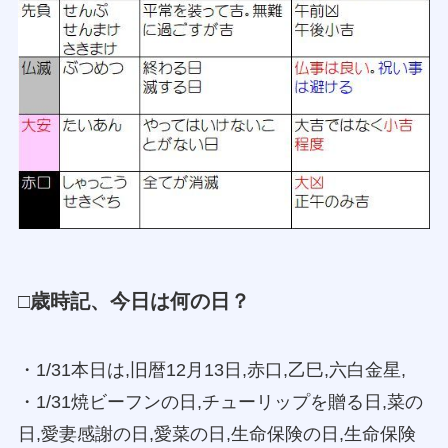
□歳時記、今日は何の日？
・1/31本日は,旧暦12月13日,赤口,乙巳,六白金星,
・1/31焼ビーフンの日,チューリップを贈る日,菜の
日,愛妻感謝の日,愛菜の日,生命保険の日,生命保険