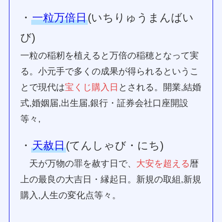
・
一粒万倍日
(いちりゅうまんばい
び)
一粒の稲籾を植えると万倍の稲穂となって実
る。小元手で多くの成果が得られるというこ
とで現代は
宝くじ購入日
とされる。開業,結婚
式,婚姻届,出生届,銀行・証券会社口座開設
等々,
・
天赦日
(てんしゃび・にち)
天が万物の罪を赦す日で、
大安を超える
暦
上の最良の大吉日・縁起日。新規の取組,新規
購入,人生の変化点等々。