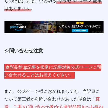
らの依頼による、いわゆる
“ヤラセ”や“ステマ”記事
はありません
。
☆問い合わせ注意
食彩品館.jp記事を根拠に記事対象公式ページに問
い合わせることはお控えください。
また、公式ページ様におかれましても、当記事に
ついて第三者から問い合わせがあった場合は「
直
接、ご本人(問い合わせ者)から食彩品館.jpへお尋ね