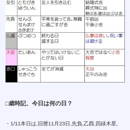
□歳時記、今日は何の日？
・1/11本日は,旧暦11月23日,先負,乙酉,四緑木星,