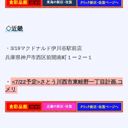
◇近畿
・3/19マクドナルド伊川谷駅前店
兵庫県神戸市西区前開南町１ー２ー１
・
<7/22予定>さとう川西市東畦野一丁目計画,コ
メリ