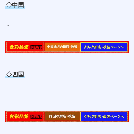
◇中国
・
◇四国
・