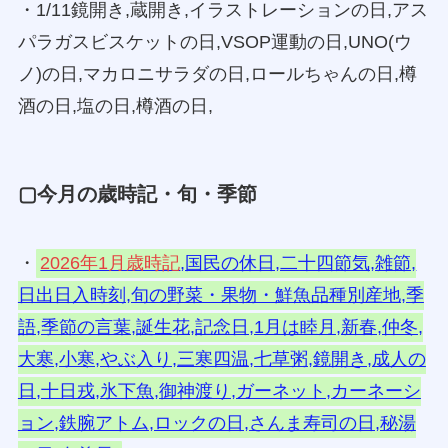
・1/11鏡開き,蔵開き,イラストレーションの日,アス
パラガスビスケットの日,VSOP運動の日,UNO(ウ
ノ)の日,マカロニサラダの日,ロールちゃんの日,樽
酒の日,塩の日,樽酒の日,
▢今月の歳時記・旬・季節
・
2026年1月歳時記
,国民の休日,二十四節気,雑節,
日出日入時刻,旬の野菜・果物・鮮魚品種別産地,季
語,季節の言葉,誕生花,記念日,1月は睦月,新春,仲冬,
大寒,小寒,やぶ入り,三寒四温,七草粥,鏡開き,成人の
日,十日戎,氷下魚,御神渡り,ガーネット,カーネーシ
ョン,鉄腕アトム,ロックの日,さんま寿司の日,秘湯