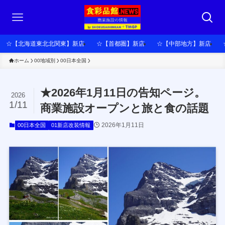
☆【北海道東北北関東】新店
☆【首都圏】新店
☆【中部地方】新店
ホーム
00地域別
00日本全国
★2026年1月11日の告知ページ。
2026
1/11
商業施設オープンと旅と食の話題
2026年1月11日
00日本全国
01新店改装情報