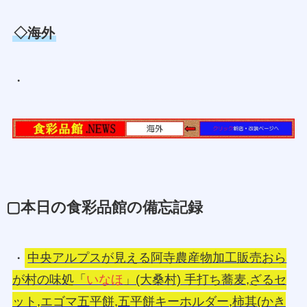
◇海外
・
▢本日の食彩品館の備忘記録
・
中央アルプスが見える阿寺農産物加工販売おら
が村の味処「
いなほ
」(大桑村) 手打ち蕎麦,ざるセ
ット,エゴマ五平餅,五平餅キーホルダー,柿其(かき