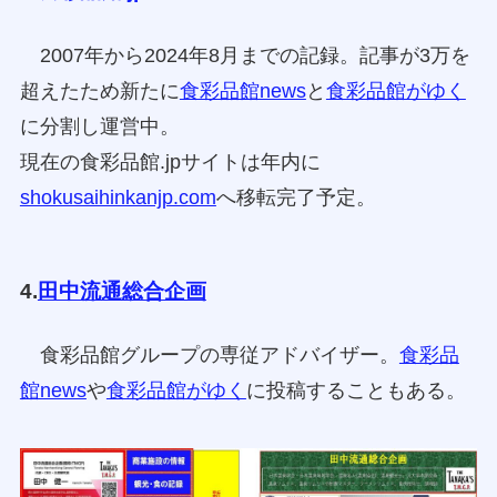
2007年から2024年8月までの記録。記事が3万を
超えたため新たに
食彩品館news
と
食彩品館がゆく
に分割し運営中。
現在の食彩品館.jpサイトは年内に
shokusaihinkanjp.com
へ移転完了予定。
4.
田中流通総合企画
食彩品館グループの専従アドバイザー。
食彩品
館news
や
食彩品館がゆく
に投稿することもある。