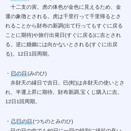
十二支の寅。虎の体色が金色に見えるため、金
運の象徴とされる。虎は千里行って千里帰るとさ
れることから財布の新調(出て行ってもすぐに戻る
ことに期待)や旅行出発日(すぐに戻る)に吉とされ
る。逆に婚姻には向かないとされる(すぐに出戻
る)。12日1回周期。
・
巳の日
(みのひ)
弁財天の縁日で吉日。巳(蛇)は弁財天の使いとさ
れ、半運上昇に期待。財布新調,宝くじ購入に吉。
12日1回周期。
・
己巳の日
(つちのとみのひ)
巳の日の中でも60日に一回の特別に縁起の良い