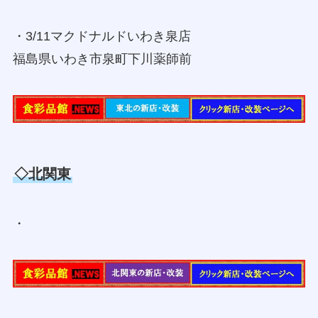
・3/11マクドナルドいわき泉店
福島県いわき市泉町下川薬師前
◇北関東
・