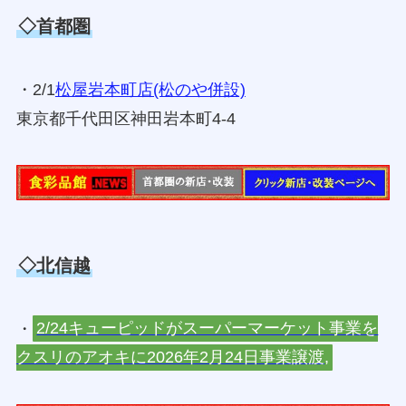
◇首都圏
・2/1
松屋岩本町店(松のや併設)
東京都千代田区神田岩本町4-4
◇北信越
・
2/24キューピッドがスーパーマーケット事業を
クスリのアオキに2026年2月24日事業譲渡,