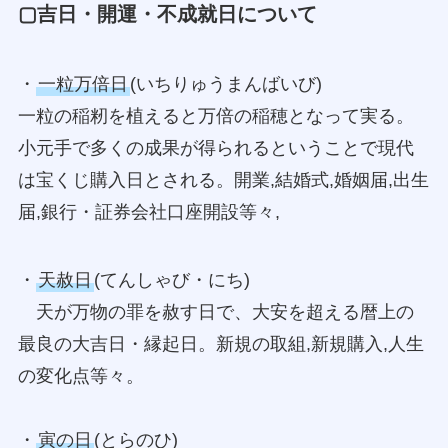
▢吉日・開運・
不成就日
について
・
一粒万倍日
(いちりゅうまんばいび)
一粒の稲籾を植えると万倍の稲穂となって実る。
小元手で多くの成果が得られるということで現代
は宝くじ購入日とされる。開業,結婚式,婚姻届,出生
届,銀行・証券会社口座開設等々,
・
天赦日
(てんしゃび・にち)
天が万物の罪を赦す日で、大安を超える暦上の
最良の大吉日・縁起日。新規の取組,新規購入,人生
の変化点等々。
・
寅の日
(とらのひ)