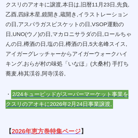
クスリのアオキに譲渡,本日は,旧暦11月23日,先負,
乙酉,四緑木星,鏡開き,蔵開き,イラストレーション
の日,アスパラガスビスケットの日,VSOP運動の
日,UNO(ウノ)の日,マカロニサラダの日,ロールちゃ
んの日,樽酒の日,塩の日,樽酒の日,5大名峰スイス,
アイガーグレッチャーからアイガーウォークハイ
キング,おらが村の味処「いなほ」(大桑村) 手打ち
蕎麦,柿其渓谷,阿寺渓谷,
・
2/24キューピッドがスーパーマーケット事業を
クスリのアオキに2026年2月24日事業譲渡,
【
2026年恵方巻特集ページ
】