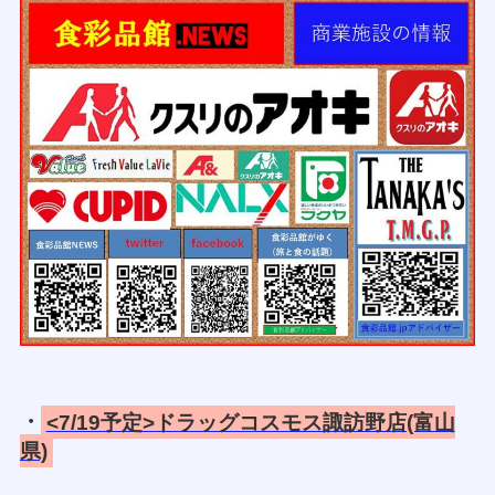
・
<7/19予定>ドラッグコスモス諏訪野店(富山
県)