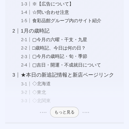
※【広告について】
☆問い合わせ注意
食彩品館グループ内のサイト紹介
1月の歳時記
▢今月の六曜・干支・九星
□歳時記、今日は何の日？
▢今月の歳時記・旬・季節
▢吉日・開運・不成就日について
★本日の新追記情報と新店ページリンク
◇北海道
◇東北
◇北関東
もっと見る