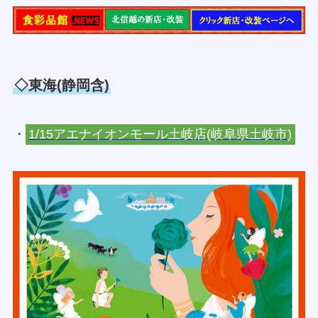
◇東海(静岡含)
・
1/15アエナイオンモール土岐店(岐阜県土岐市)