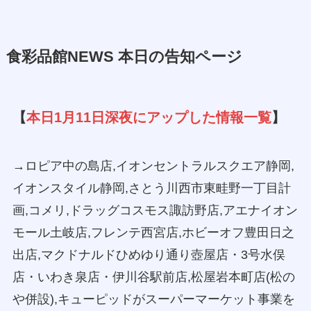
食彩品館NEWS 本日の告知ページ
【
本日1月11日深夜にアップした情報一覧
】
→ロピア中の島店,イオンセントラルスクエア静岡,
イオンスタイル静岡,さとう川西市東畦野一丁目計
画,コメリ,ドラッグコスモス諏訪野店,アエナイオン
モール土岐店,フレンテ西宮店,ホビーオフ豊田日之
出店,マクドナルドひめゆり通り壺屋店・3号水俣
店・いわき泉店・伊川谷駅前店,松屋岩本町店(松の
や併設),キューピッドがスーパーマーケット事業を