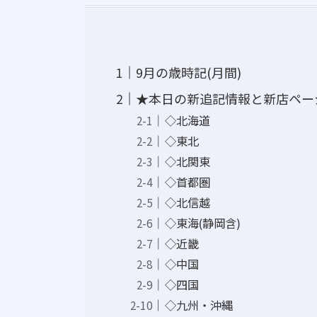
9月の歳時記(月間)
★本日の新追記情報と新店ペー
◇北海道
◇東北
◇北関東
◇首都圏
◇北信越
◇東海(静岡含)
◇近畿
◇中国
◇四国
◇九州・沖縄