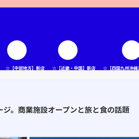
☆【中部地方】新店
☆【近畿・中国】新店
☆【四国九州沖縄
知ページ。商業施設オープンと旅と食の話題