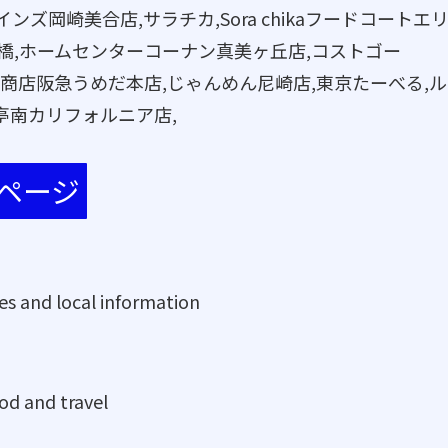
ンズ岡崎美合店,サラチカ,Sora chikaフードコートエ
京橋,ホームセンターコーナン真美ヶ丘店,コストゴー
富澤商店阪急うめだ本店,じゃんめん尼崎店,東京たーべる,ル
亭南カリフォルニア店,
知ページ
es and local information
od and travel