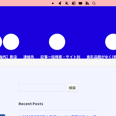
海外】新店
連絡先
記事一括検索・サイト別
食彩品館がゆく(
検索
Recent Posts