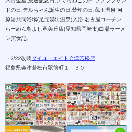
六白金星,放送記念日,さくらねこの日,ラブラブサン
ドの日,デルちゃん誕生の日,禁煙の日,蔵王温泉 河
原湯共同浴場(足元湧出温泉)入浴,名古屋コーチン
らーめん鳥よし竜美丘店(愛知県岡崎市)白湯ラーメ
ン実食記,
・3/22改装
ダイユーエイト会津若松店
福島県会津若松市駅前町１－３０