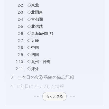
◇東北
◇北関東
◇首都圏
◇北信越
◇東海(静岡含)
◇近畿
◇中国
◇四国
◇九州・沖縄
◇海外
▢本日の食彩品館の備忘記録
□前日にアップした情報
もっと見る