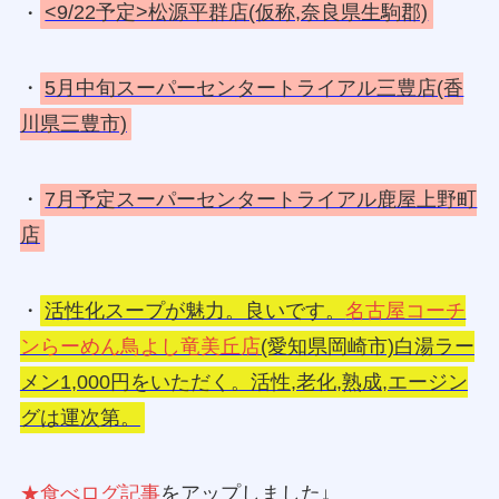
・
<9/22予定>松源平群店(仮称,奈良県生駒郡)
・
5月中旬スーパーセンタートライアル三豊店(香
川県三豊市)
・
7月予定スーパーセンタートライアル鹿屋上野町
店
・
活性化スープが魅力。良いです。
名古屋コーチ
ンらーめん鳥よし竜美丘店
(愛知県岡崎市)白湯ラー
メン1,000円をいただく。活性,老化,熟成,エージン
グは運次第。
★食べログ記事
をアップしました↓