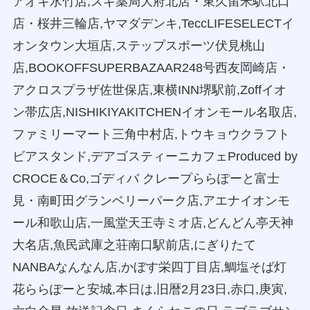
アオキ水竹店,スギ薬局大府北店・東久留米駅北口
店・桜井三輪店,ヤマダデンキ,TeccLIFESELECTイ
オンタウン大垣店,ステップスポーツ伏見桃山
店,BOOKOFFSUPERBAZAAR248号西友岡崎店・
アクロスプラザ佐世保店,東横INN堺駅前,Zoffイオ
ン帯広店,NISHIKIYAKITCHENイオンモール名取店,
ファミリーマート三角中村店,トウキョウクラフト
ビアスタンド,デアゴスティーニカフェProduced by
CROCE＆Co,ゴディバ クレープららぽーと富士
見・南町田グランベリーパーク店,アエナイオンモ
ール和歌山店,一風堂天王寺ミオ店,どんどん亭天神
大名店,魚民武庫之荘南口駅前店,にぎりたて
NANBAなんなん店,かぼす栄四丁目店,鯛塩そば灯
花ららぽーと安城,本日は,旧暦2月23日,赤口,庚寅,