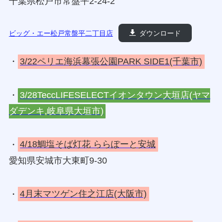
千葉県松戸市常盤平2-24-2
ビッグ・エー松戸常盤平二丁目店
ダウンロード
・
3/22ペリエ海浜幕張公園PARK SIDE1(千葉市)
・
3/28TeccLIFESELECTイオンタウン大垣店(ヤマ
ダデンキ,岐阜県大垣市)
・
4/18鯛塩そば灯花 ららぽーと安城
愛知県安城市大東町9-30
・
4月末マツゲン住之江店(大阪市)