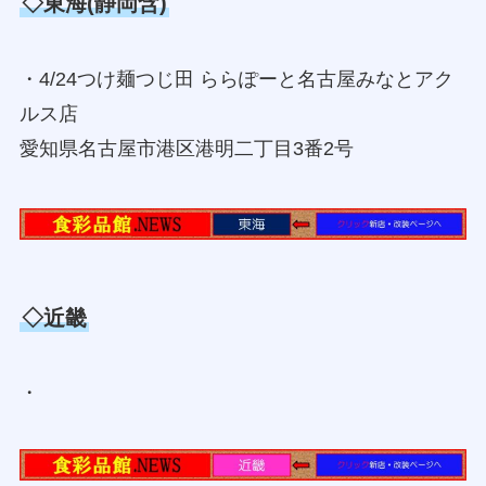
◇東海(静岡含)
・4/24つけ麺つじ田 ららぽーと名古屋みなとアク
ルス店
愛知県名古屋市港区港明二丁目3番2号
◇近畿
・