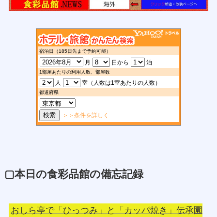
▢本日の食彩品館の備忘記録
おしら亭で「ひっつみ」と「カッパ焼き」伝承園