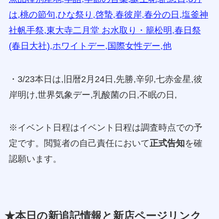
は,桃の節句,ひな祭り,啓蟄,春彼岸,春分の日,塩釜神
社帆手祭,東大寺二月堂 お水取り・籠松明,春日祭
(春日大社),ホワイトデー,国際女性デー,他
・3/23本日は,旧暦2月24日,先勝,辛卯,七赤金星,彼
岸明け,世界気象デー,乳酸菌の日,不眠の日,
※イベント日程はイベント日程は調査時点での予
定です。閲覧者の自己責任において
正式告知
を確
認願います。
★本日の新追記情報と新店ページリンク