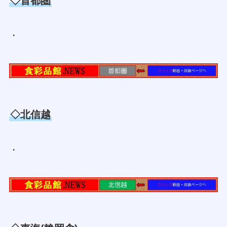
◇首都圏
・
◇北信越
・