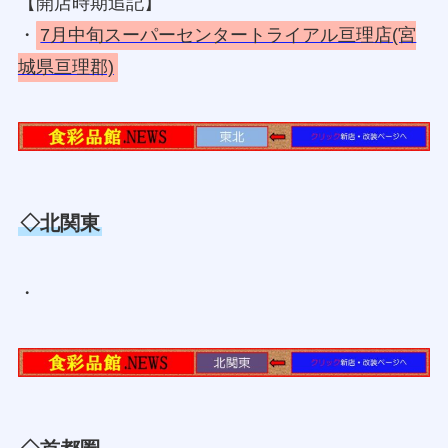
【開店時期追記】
・
7月中旬スーパーセンタートライアル亘理店(宮
城県亘理郡)
◇北関東
・