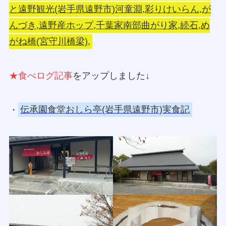
と遠野観光(岩手県遠野市)河童淵,彩りけいらん,が
んづき,遠野産ホップ,千葉家南部曲がり家,続石,め
がね橋(宮守川橋梁),
★食べログ記事
をアップしました↓
・
伝承園食堂おしら亭(岩手県遠野市)実食記