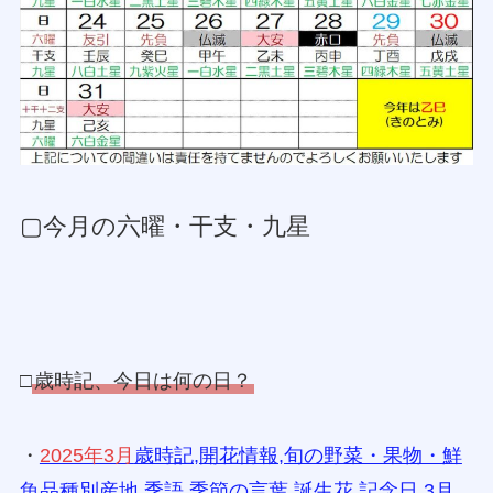
▢今月の六曜・干支・九星
□
歳時記、今日は何の日？
・
2025年3月
歳時記,開花情報,旬の野菜・果物・鮮
魚品種別産地,季語,季節の言葉,誕生花,記念日,3月