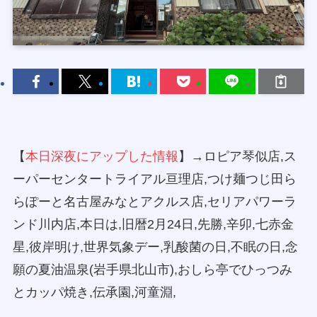
【
本日深夜にアップした情報
】→ロピア琴似店,ス
ーパーセンタートライアル亘理店,つけ麺つじ田ら
らぽーと名古屋みなとアクルス店,セリアパワーラ
ンド川内店,本日は,旧暦2月24日,先勝,辛卯,七赤金
星,彼岸明け,世界気象デー,乳酸菌の日,不眠の日,念
願の夏油温泉(岩手県北山市),おしら亭でひっつみ
とカッパ焼き,伝承園,河童淵,