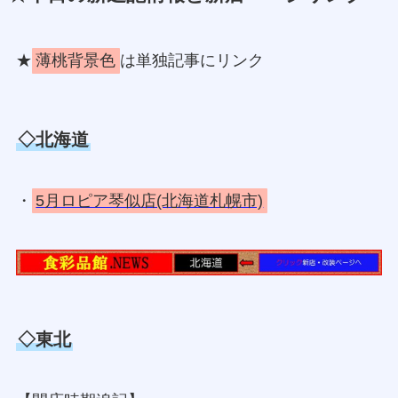
★
薄桃背景色
は単独記事にリンク
◇北海道
・
5月ロピア琴似店(北海道札幌市)
◇東北