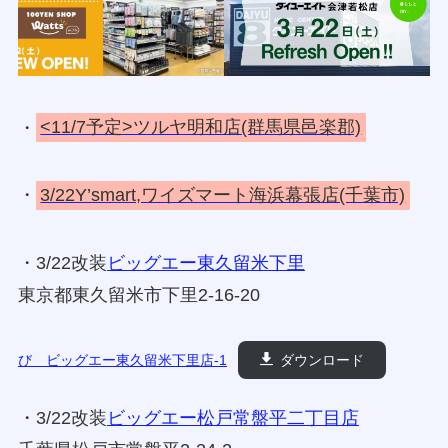
・
<11/7予定>ツルヤ明和店(群馬県邑楽郡)
・
3/22Y’smart,ワイズマート海浜幕張店(千葉市)
・3/22改装
ビッグエー東久留米下里
東京都東久留米市下里2-16-20
び ビッグエー東久留米下里店-1
ダウンロード
・3/22改装
ビッグエー松戸常盤平二丁目店