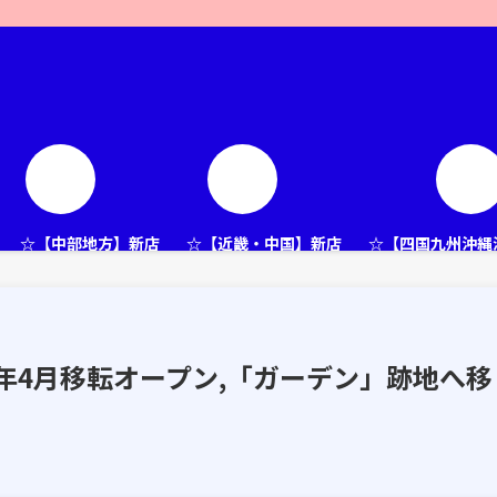
☆【中部地方】新店
☆【近畿・中国】新店
☆【四国九州沖縄
25年4月移転オープン,「ガーデン」跡地へ移