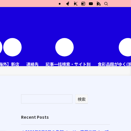
海外】新店
連絡先
記事一括検索・サイト別
食彩品館がゆく(
検索
Recent Posts