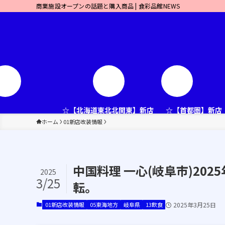
商業施設オープンの話題と購入商品 | 食彩品館NEWS
☆【北海道東北北関東】新店
☆【首都圏】新店
ホーム
01新店改装情報
中国料理 一心(岐阜市)20
2025
3/25
転。
01新店改装情報
05東海地方
岐阜県
13飲食
2025年3月25日