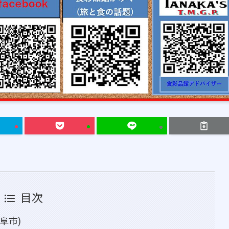
目次
阜市)