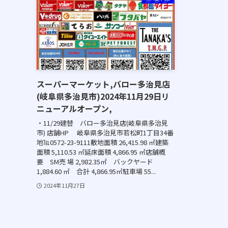
スーパーマーケット,バロー多治見店
(岐阜県多治見市)2024年11月29日リ
ニューアルオープン,
・11/29建替 バロー多治見店(岐阜県多治見
市) 店舗HP 岐阜県多治見市若松町1丁目34番
地℡0572-23-9111敷地面積 26,415.98 ㎡建築
面積 5,110.53 ㎡延床面積 4,866.95 ㎡店舗概
要 SM売 場 2,982.35㎡ バックヤード
1,884.60 ㎡ 合計 4,866.95㎡駐車場 55...
2024年11月27日