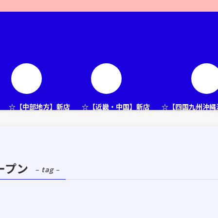
☆【中部地方】新店
☆【近畿・中国】新店
☆【四国九州沖縄
ープン
– tag –