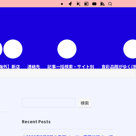
海外】新店
連絡先
記事一括検索・サイト別
食彩品館がゆく(
検索
Recent Posts