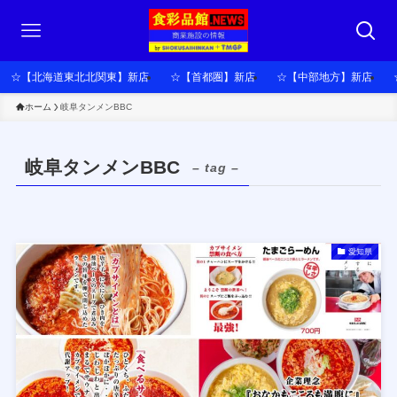
☆【北海道東北北関東】新店
☆【首都圏】新店
☆【中部地方】新店
ホーム
岐阜タンメンBBC
岐阜タンメンBBC
– tag –
愛知県