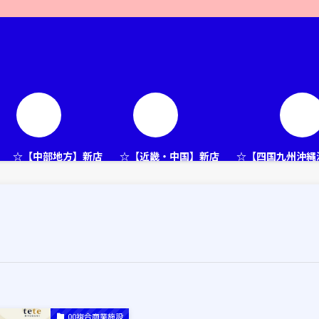
☆【中部地方】新店
☆【近畿・中国】新店
☆【四国九州沖縄
00複合商業施設