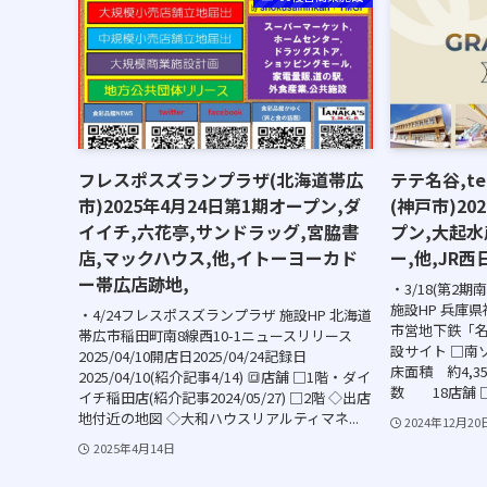
フレスポスズランプラザ(北海道帯広
テテ名谷,te
市)2025年4月24日第1期オープン,ダ
(神戸市)20
イイチ,六花亭,サンドラッグ,宮脇書
プン,大起水
店,マックハウス,他,イトーヨーカド
ー,他,JR
ー帯広店跡地,
・3/18(第2期
施設HP 兵庫
・4/24フレスポスズランプラザ 施設HP 北海道
市営地下鉄「名
帯広市稲田町南8線西10-1ニュースリリース
設サイト □南ゾー
2025/04/10開店日2025/04/24記録日
床面積 約4,3
2025/04/10(紹介記事4/14) 🔳店舗 □1階・ダイ
数 18店舗 □北
イチ稲田店(紹介記事2024/05/27) □2階 ◇出店
地付近の地図 ◇大和ハウスリアルティマネ...
2024年12月20
2025年4月14日