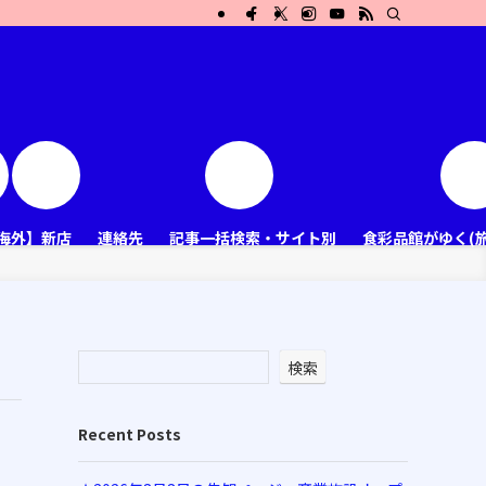
海外】新店
連絡先
記事一括検索・サイト別
食彩品館がゆく(
検索
Recent Posts