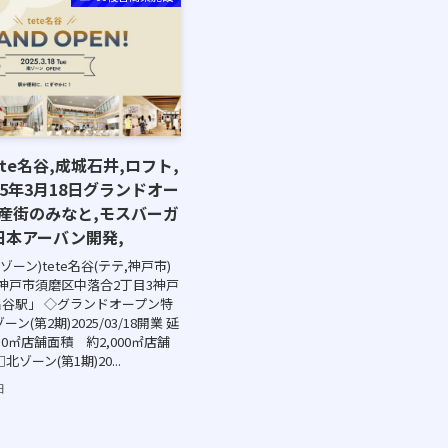
te名谷,成城石井,ロフト,
25年3月18日グランドオー
産街のみなと,モスバーガ
西日本アーバン開発,
南ゾーン)tete名谷(テテ,神戸市)
県神戸市須磨区中落合2丁目3神戸
谷駅」 ◇グランドオープン特
ン(第2期)2025/03/18開業 延
50㎡店舗面積 約2,000㎡店舗
ゾーン(第1期)20...
日