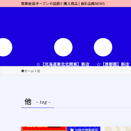
商業施設オープンの話題と購入商品 | 食彩品館NEWS
☆【北海道東北北関東】新店
☆【首都圏】新店
ホーム
他
他
– tag –
00複合商業施設