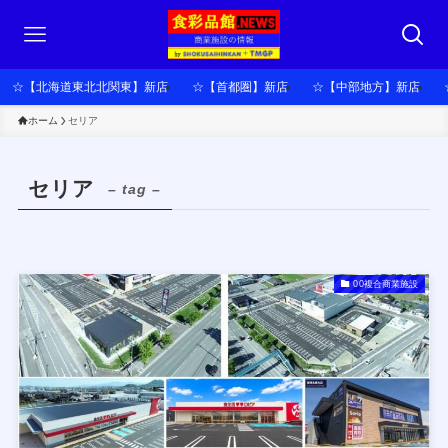
☆【北海道東北北関東】新店
☆【首都圏】新店
☆【中部地方】新店
ホーム
セリア
セリア
– tag –
00複合商業施設