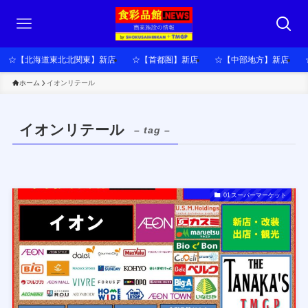
☆【北海道東北北関東】新店
☆【首都圏】新店
☆【中部地方】新店
ホーム
イオンリテール
イオンリテール
– tag –
01スーパーマーケット